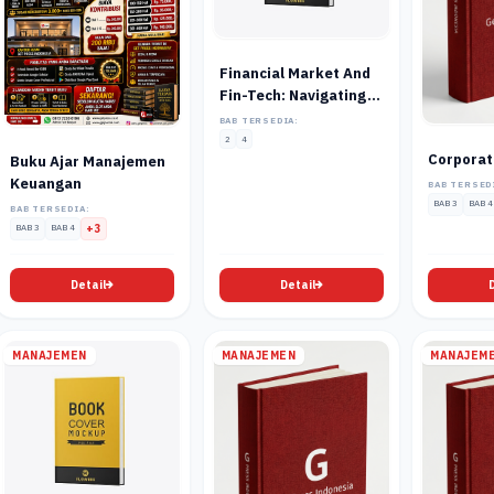
Financial Market And
Fin-Tech: Navigating
The Future Of Finance
BAB TERSEDIA:
2
4
Corporat
Buku Ajar Manajemen
Keuangan
BAB TERSED
BAB 3
BAB 4
BAB TERSEDIA:
BAB 3
BAB 4
+3
Detail
Detail
MANAJEMEN
MANAJEMEN
MANAJEM