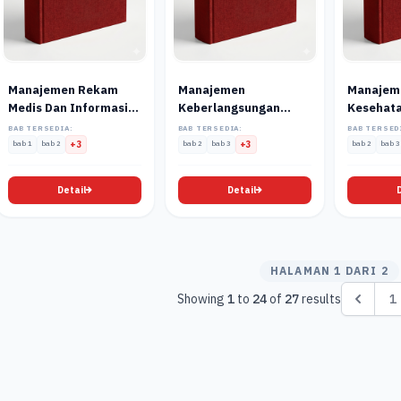
Manajemen Rekam
Manajemen
Manajem
Medis Dan Informasi
Keberlangsungan
Kesehat
Kesehatan
Bisnis
BAB TERSEDIA:
BAB TERSEDIA:
BAB TERSED
bab 1
bab 2
+3
bab 2
bab 3
+3
bab 2
bab 3
Detail
Detail
HALAMAN 1 DARI 2
Showing
1
to
24
of
27
results
1