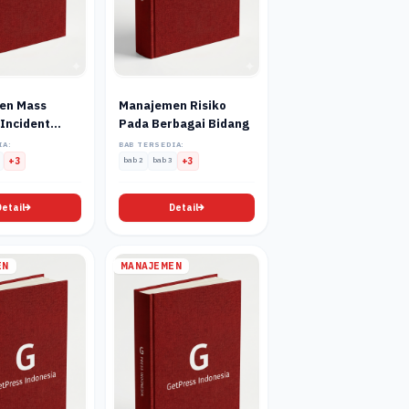
en Mass
Manajemen Risiko
 Incident
Pada Berbagai Bidang
lam Kondisi
IA:
BAB TERSEDIA:
+3
bab 2
bab 3
+3
Detail
Detail
EN
MANAJEMEN