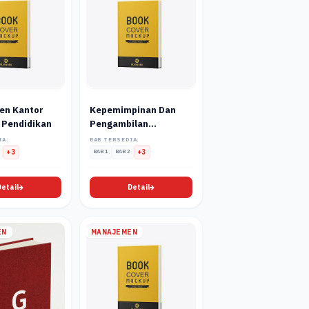
en Kantor
Kepemimpinan Dan
 Pendidikan
Pengambilan
Keputusan
IA:
BAB TERSEDIA:
+3
BAB 1
BAB 2
+3
Detail
Detail
EN
MANAJEMEN