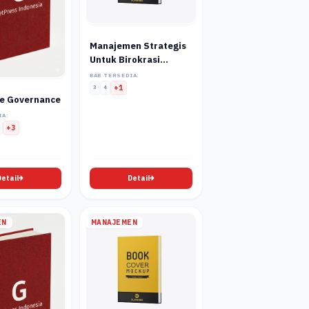
Manajemen Strategis
Untuk Birokrasi
Modern
BAB TERSEDIA:
3
4
+1
e Governance
IA:
+3
Detail
Detail
EN
MANAJEMEN