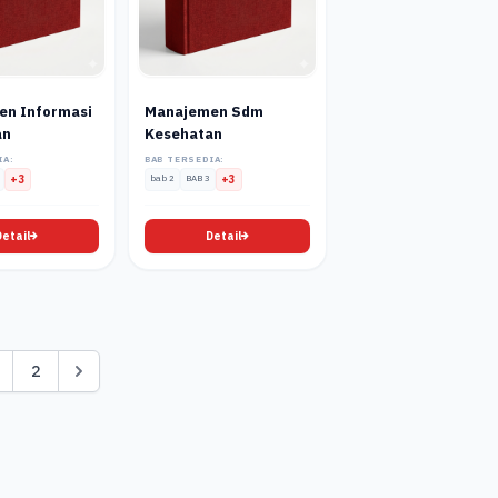
en Informasi
Manajemen Sdm
an
Kesehatan
IA:
BAB TERSEDIA:
+3
bab 2
BAB 3
+3
Detail
Detail
2