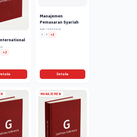
Manajemen
Pemasaran Syariah
BAB TERSEDIA:
2
3
+3
International
IA:
+3
Detail
Detail
EN
MANAJEMEN