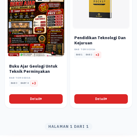
Pendidikan Teknologi Dan
Kejuruan
BAB TERSEDIA:
BAB 1
BAB 2
+3
Buku Ajar Geologi Untuk
Teknik Perminyakan
BAB TERSEDIA:
BAB 3
BABY 4
+3
Detail
Detail
HALAMAN 1 DARI 1