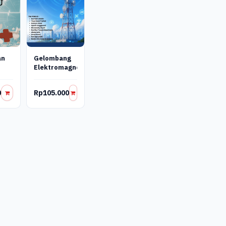
an
Gelombang
Elektromagnetik
0
Rp105.000