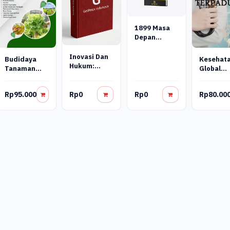
1899 Masa
Depan
Kesehatan
Reproduksi:
Inovasi Dan
Budidaya
Kesehat
Melawan Hiv
Hukum:
Tanaman
Global
Dengan
Perlindungan
Pangan
Terpadu
Pengetahuan
Hak
Utama
Kekayaan
Rp95.000
Rp0
Rp0
Rp80.00
Intelektual
Di Indonesia