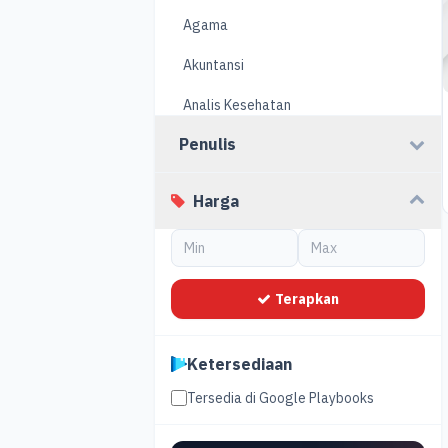
Agama
Akuntansi
Analis Kesehatan
Penulis
Arsitektur
Bahasa dan Budaya
Harga
Bahasa Indonesia
Biologi
Terapkan
Biostatistika
Bisnis
Ketersediaan
Cerita Anak
Tersedia di Google Playbooks
Ekonomi