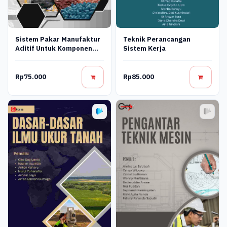
Sistem Pakar Manufaktur
Teknik Perancangan
Aditif Untuk Komponen
Sistem Kerja
Plastik Otomotif Di
Industri Kecil Dan
Menengah
Rp75.000
Rp85.000