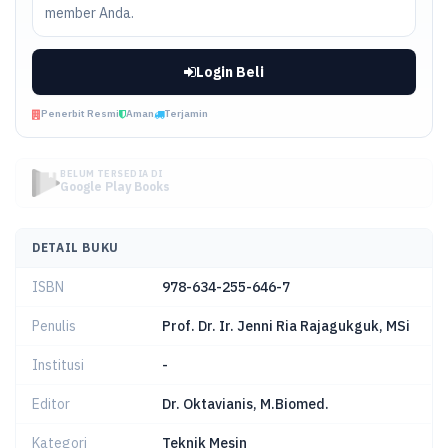
member Anda.
Login Beli
Penerbit Resmi
Aman
Terjamin
BELUM TERSEDIA DI
Google Play Books
DETAIL BUKU
ISBN
978-634-255-646-7
Penulis
Prof. Dr. Ir. Jenni Ria Rajagukguk, MSi
Institusi
-
Editor
Dr. Oktavianis, M.Biomed.
Kategori
Teknik Mesin