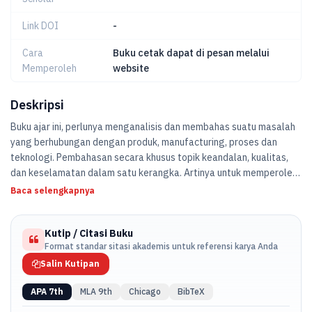
Link DOI
-
Cara
Buku cetak dapat di pesan melalui
Memperoleh
website
Deskripsi
Buku ajar ini, perlunya menganalisis dan membahas suatu masalah
yang berhubungan dengan produk, manufacturing, proses dan
teknologi. Pembahasan secara khusus topik keandalan, kualitas,
dan keselamatan dalam satu kerangka. Artinya untuk memperoleh
pengetahuan tentang bidang masing-masing, para spesialis ini
Baca selengkapnya
harus mempelajari berbagai buku, laporan, atau artikel terkait
setiap topik tersebut.
Kutip / Citasi Buku
Format standar sitasi akademis untuk referensi karya Anda
Salin Kutipan
APA 7th
MLA 9th
Chicago
BibTeX