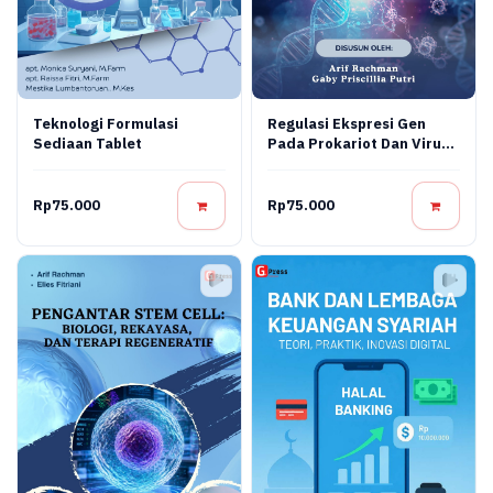
Teknologi Formulasi
Regulasi Ekspresi Gen
Sediaan Tablet
Pada Prokariot Dan Virus:
Konsep Molekuler,
Mekanisme Regulasi, Dan
Aplikasi Bioteknologi
Rp75.000
Rp75.000