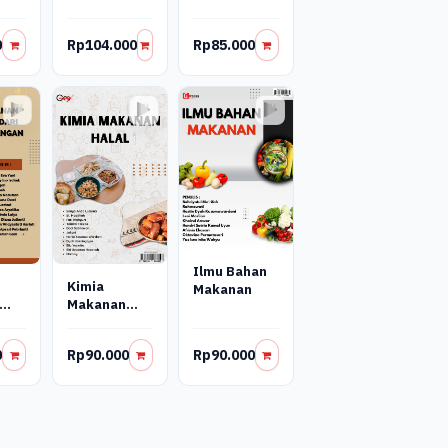
Kesehatan
Gizi Remaja
0
Rp104.000
Rp85.000
Ilmu Bahan
Kimia
Makanan
Makanan
er
Halal
ang-
0
Rp90.000
Rp90.000
n