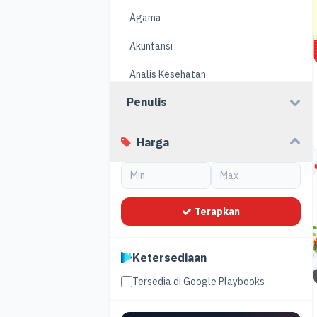
Agama
Akuntansi
Analis Kesehatan
Penulis
Arsitektur
Bahasa dan Budaya
Harga
Bahasa Indonesia
Biologi
Terapkan
Biostatistika
Bisnis
Ketersediaan
Cerita Anak
Tersedia di Google Playbooks
Ekonomi