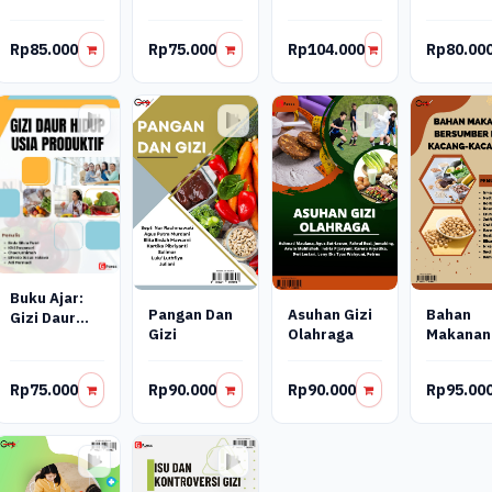
Zat Gizi
Gizi: Teori
Pendamping
Dan
Asi (Mpasi)
Rp85.000
Rp75.000
Rp104.000
Rp80.00
Pembelajaran
Dan
Pemberian
Makanan
Tambahan
(Pmt)
Berbahan
Pangan
Lokal
Buku Ajar:
Pangan Dan
Asuhan Gizi
Bahan
Gizi Daur
Gizi
Olahraga
Makanan
Hidup Usia
Bersumb
Produktif
Dari Kac
Rp75.000
Rp90.000
Rp90.000
Rp95.00
Kacanga