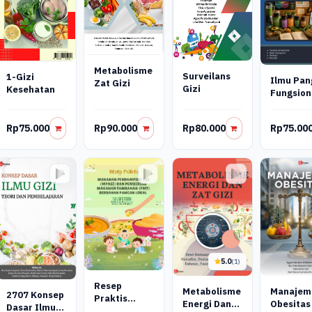
Metabolisme
Surveilans
1-Gizi
Ilmu Pan
Zat Gizi
Gizi
Kesehatan
Fungsion
Rp75.000
Rp90.000
Rp80.000
Rp75.00
5.0
(1)
Resep
Metabolisme
Manajem
2707 Konsep
Praktis
Energi Dan
Obesitas
Dasar Ilmu
Makanan