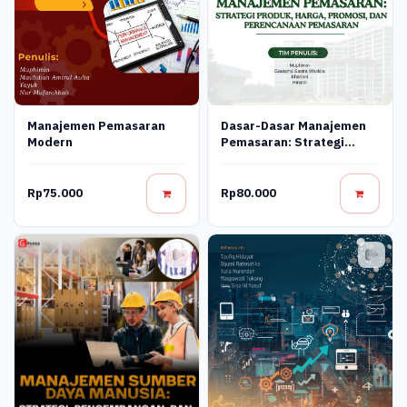
Manajemen Pemasaran
Dasar-Dasar Manajemen
Modern
Pemasaran: Strategi
Produk, Harga, Promosi,
Dan Perencanaan
Pemasaran Global
Rp75.000
Rp80.000