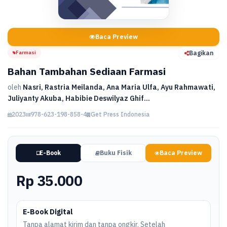
Baca Preview
Farmasi
Bagikan
Bahan Tambahan Sediaan Farmasi
oleh
Nasri, Rastria Meilanda, Ana Maria Ulfa, Ayu Rahmawati,
Juliyanty Akuba, Habibie Deswilyaz Ghif...
2023
978-623-198-858-4
Get Press Indonesia
E-Book
Buku Fisik
Baca Preview
Rp 35.000
E-Book Digital
Tanpa alamat kirim dan tanpa ongkir. Setelah