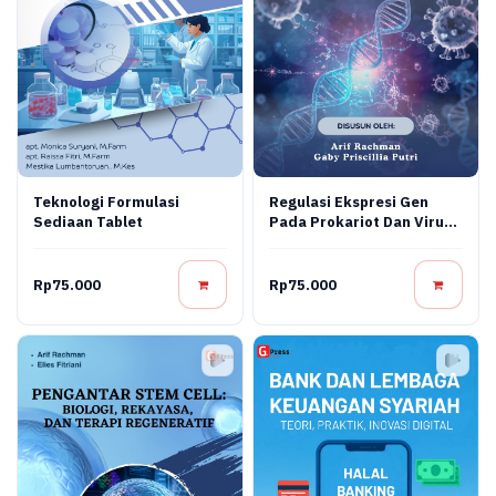
Teknologi Formulasi
Regulasi Ekspresi Gen
Sediaan Tablet
Pada Prokariot Dan Virus:
Konsep Molekuler,
Mekanisme Regulasi, Dan
Aplikasi Bioteknologi
Rp75.000
Rp75.000