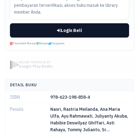
pembayaran terverifikasi, akses buku masuk ke library
member Anda.
Login Beli
Penerbit Resmi
Aman
Terjamin
BELUM TERSEDIA DI
Google Play Books
DETAIL BUKU
ISBN
978-623-198-858-4
Penulis
Nasri, Rastria Meilanda, Ana Maria
Ulfa, Ayu Rahmawati, Juliyanty Akuba,
Habibie Deswilyaz Ghiffari, Asti
Rahayu, Tommy Julianto, Sr...