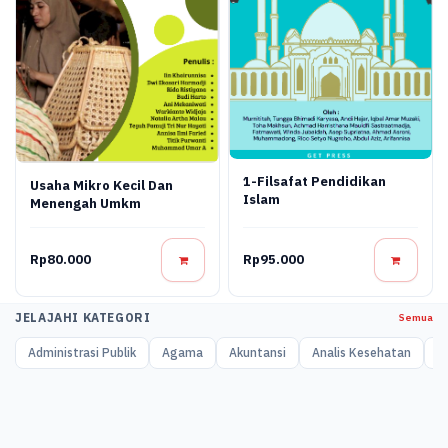
1-Filsafat Pendidikan
Usaha Mikro Kecil Dan
Islam
Menengah Umkm
Rp80.000
Rp95.000
JELAJAHI KATEGORI
Semua
Administrasi Publik
Agama
Akuntansi
Analis Kesehatan
A