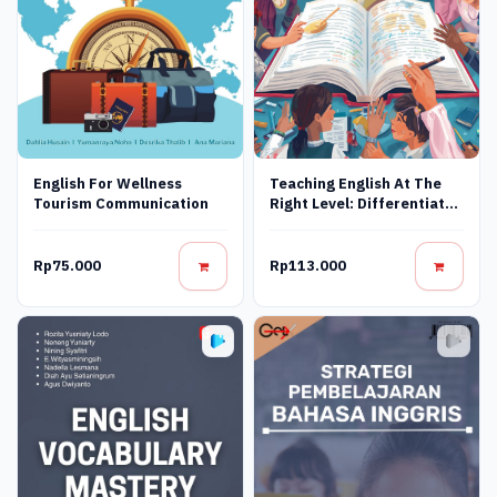
English For Wellness
Teaching English At The
Tourism Communication
Right Level: Differentiated
Instruction Strategies In
The Indonesian Efl
Context
Rp75.000
Rp113.000