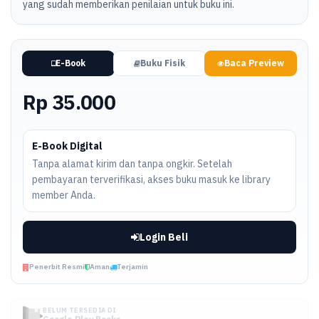
yang sudah memberikan penilaian untuk buku ini.
E-Book
Buku Fisik
Baca Preview
Rp 35.000
E-Book Digital
Tanpa alamat kirim dan tanpa ongkir. Setelah
pembayaran terverifikasi, akses buku masuk ke library
member Anda.
Login Beli
Penerbit Resmi
Aman
Terjamin
BELUM TERSEDIA DI