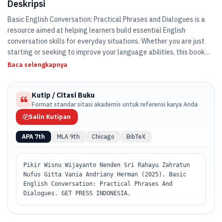
Deskripsi
Basic English Conversation: Practical Phrases and Dialogues is a
resource aimed at helping learners build essential English
conversation skills for everyday situations. Whether you are just
starting or seeking to improve your language abilities, this book
provides practical phrases and dialogues that will assist you in
Baca selengkapnya
navigating common scenarios such as greetings, shopping, dining
out, and more.
Kutip / Citasi Buku
Format standar sitasi akademis untuk referensi karya Anda
Salin Kutipan
APA 7th
MLA 9th
Chicago
BibTeX
Pikir Wisnu Wijayanto Nenden Sri Rahayu Zahratun
Nufus Gitta Vania Andriany Herman (2025). Basic
English Conversation: Practical Phrases And
Dialogues. GET PRESS INDONESIA.