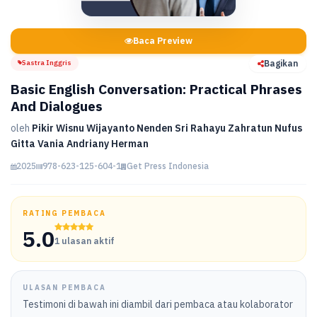
Baca Preview
Sastra Inggris
Bagikan
Basic English Conversation: Practical Phrases
And Dialogues
oleh
Pikir Wisnu Wijayanto Nenden Sri Rahayu Zahratun Nufus
Gitta Vania Andriany Herman
2025
978-623-125-604-1
Get Press Indonesia
RATING PEMBACA
5.0
1 ulasan aktif
ULASAN PEMBACA
Testimoni di bawah ini diambil dari pembaca atau kolaborator