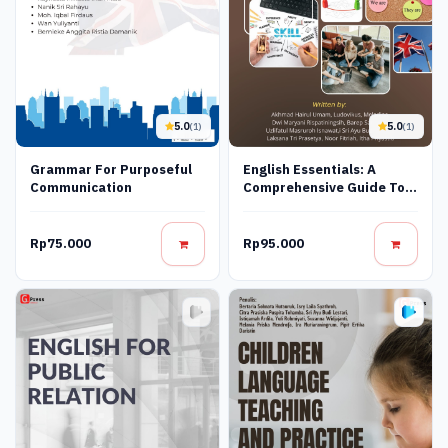
5.0
5.0
(1)
(1)
Grammar For Purposeful
English Essentials: A
Communication
Comprehensive Guide To
Basic Communication
Skills
Rp75.000
Rp95.000