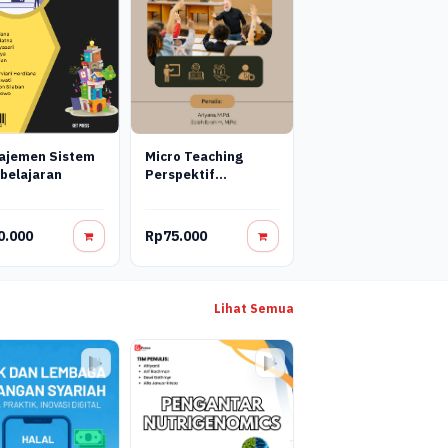
ajemen Sistem
Micro Teaching
belajaran
Perspektif
Pembelajaran
Mendalam (Deep
Learning)
0.000
Rp75.000
Lihat Semua