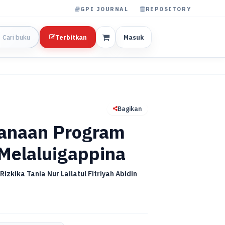
GPI JOURNAL
REPOSITORY
Terbitkan
Masuk
Bagikan
anaan Program
Melaluigappina
Rizkika Tania Nur Lailatul Fitriyah Abidin