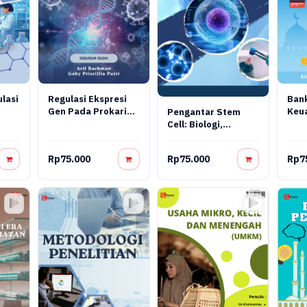
lasi
Regulasi Ekspresi
Ban
Gen Pada Prokariot
Keu
Pengantar Stem
Dan Virus: Konsep
Tera
Cell: Biologi,
Molekuler,
Prak
Rekayasa, Dan
Mekanisme
Digi
Terapi Regeneratif
Rp75.000
Rp75.000
Rp7
Regulasi, Dan
Aplikasi
Bioteknologi