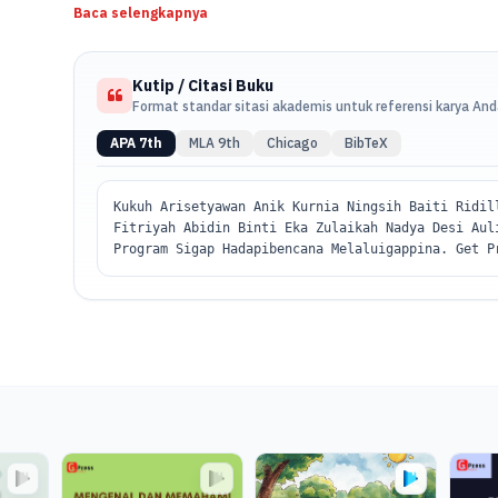
Baca selengkapnya
Kutip / Citasi Buku
Format standar sitasi akademis untuk referensi karya An
APA 7th
MLA 9th
Chicago
BibTeX
Kukuh Arisetyawan Anik Kurnia Ningsih Baiti Ridil
Fitriyah Abidin Binti Eka Zulaikah Nadya Desi Aul
Program Sigap Hadapibencana Melaluigappina. Get P