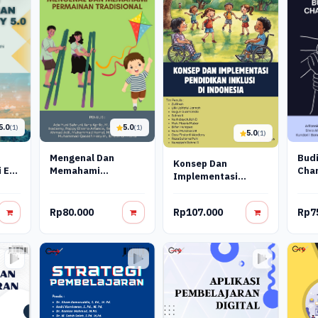
5.0
5.0
(1)
(1)
5.0
(1)
Mengenal Dan
Budi
Konsep Dan
 Era
Memahami
Char
Implementasi
Permainan
Pendidikan Inklusi
Tradisional
Di Indonesia
Rp80.000
Rp107.000
Rp7