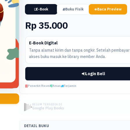
E-Book
Buku Fisik
Baca Preview
Rp 35.000
E-Book Digital
Tanpa alamat kirim dan tanpa ongkir. Setelah pembayara
akses buku masuk ke library member Anda.
Login Beli
Penerbit Resmi
Aman
Terjamin
BELUM TERSEDIA DI
Google Play Books
DETAIL BUKU