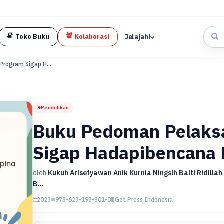
Jelajahi
Toko Buku
Kolaborasi
rogram Sigap H...
Pendidikan
Buku Pedoman Pelaks
Sigap Hadapibencana 
oleh
Kukuh Arisetyawan Anik Kurnia Ningsih Baiti Ridillah 
B...
2023
978-623-198-801-0
Get Press Indonesia