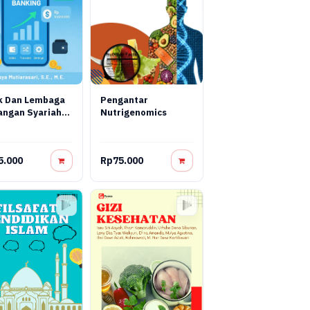
k Dan Lembaga
Pengantar
angan Syariah
Nutrigenomics
pan: Teori,
tik, Dan Inovasi
tal
5.000
Rp75.000