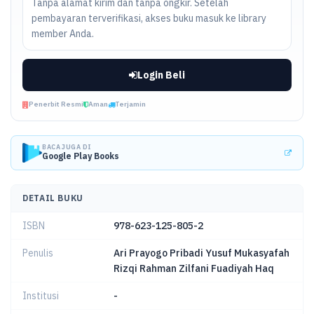
Tanpa alamat kirim dan tanpa ongkir. Setelah
pembayaran terverifikasi, akses buku masuk ke library
member Anda.
Login Beli
Penerbit Resmi
Aman
Terjamin
BACA JUGA DI
Google Play Books
DETAIL BUKU
ISBN
978-623-125-805-2
Penulis
Ari Prayogo Pribadi Yusuf Mukasyafah
Rizqi Rahman Zilfani Fuadiyah Haq
Institusi
-