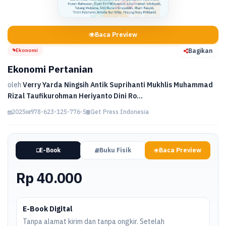
Baca Preview
Ekonomi
Bagikan
Ekonomi Pertanian
oleh
Verry Yarda Ningsih Antik Suprihanti Mukhlis Muhammad
Rizal Taufikurohman Heriyanto Dini Ro...
2025
978-623-125-776-5
Get Press Indonesia
E-Book
Buku Fisik
Baca Preview
Rp 40.000
E-Book Digital
Tanpa alamat kirim dan tanpa ongkir. Setelah