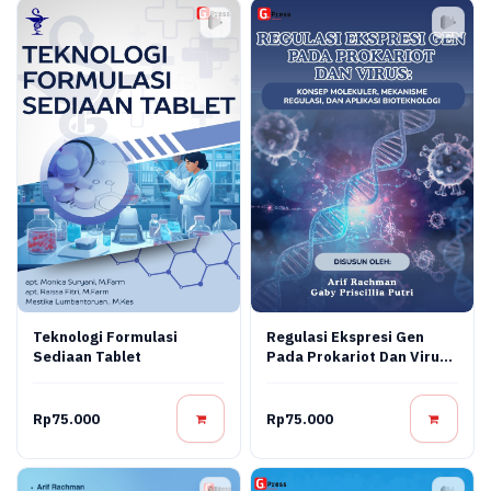
Teknologi Formulasi
Regulasi Ekspresi Gen
Sediaan Tablet
Pada Prokariot Dan Virus:
Konsep Molekuler,
Mekanisme Regulasi, Dan
Aplikasi Bioteknologi
Rp75.000
Rp75.000