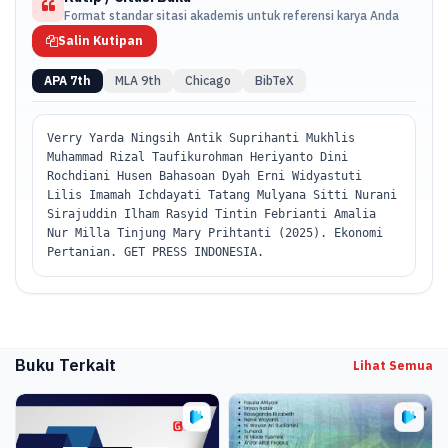
Format standar sitasi akademis untuk referensi karya Anda
Pertanian, Pembangunan Pertanian Berkelanjutan, Program
Pemerintah dalam Bidang Pertanian.
Salin Kutipan
APA 7th
MLA 9th
Chicago
BibTeX
Verry Yarda Ningsih Antik Suprihanti Mukhlis
Muhammad Rizal Taufikurohman Heriyanto Dini
Rochdiani Husen Bahasoan Dyah Erni Widyastuti
Lilis Imamah Ichdayati Tatang Mulyana Sitti Nurani
Sirajuddin Ilham Rasyid Tintin Febrianti Amalia
Nur Milla Tinjung Mary Prihtanti (2025). Ekonomi
Pertanian. GET PRESS INDONESIA.
Buku Terkait
Lihat Semua