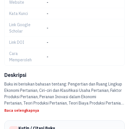
Website
-
Kata Kunci
-
Link Google
-
Scholar
Link DOI
-
Cara
-
Memperoleh
Deskripsi
Buku ini berisikan bahasan tentang: Pengertian dan Ruang Lingkup
Ekonomi Pertanian, Ciri-ciri dan Klasifikasi Usaha Pertanian, Faktor
Produksi Pertanian, Peranan Inovasi dalam Ekonomi
Pertanian, Teori Produksi Pertanian, Teori Biaya Produksi Pertanian,
Penawaran dan Permintaan Hasil Pertanian, Tataniaga Hasil
Baca selengkapnya
Pertanian, Pendapatan dan Keuntungan Usaha Pertanian, Perilaku
Konsumen Produk Pertanian, Kebijakan Pemerintah dalam
Kutip / Citasi Buku
Tataniaga Hasil Pertanian, Kelembagaan dalam Ekonomi