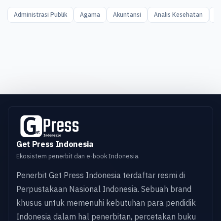
Administrasi Publik
Agama
Akuntansi
Analis Kesehatan
A
Get Press Indonesia
Ekosistem penerbit dan e-book Indonesia.
Penerbit Get Press Indonesia terdaftar resmi di
Perpustakaan Nasional Indonesia. Sebuah brand
khusus untuk memenuhi kebutuhan para pendidik
Indonesia dalam hal penerbitan, percetakan buku