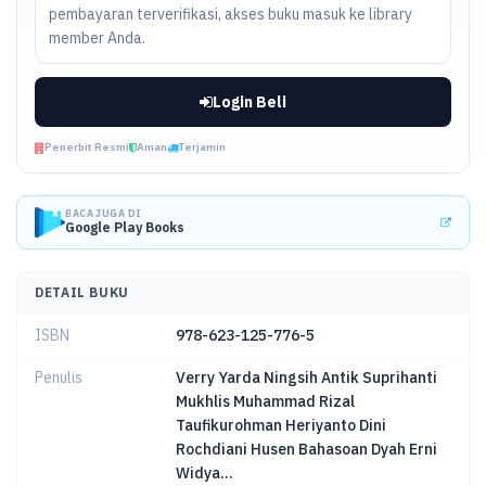
pembayaran terverifikasi, akses buku masuk ke library
member Anda.
Login Beli
Penerbit Resmi
Aman
Terjamin
BACA JUGA DI
Google Play Books
DETAIL BUKU
ISBN
978-623-125-776-5
Penulis
Verry Yarda Ningsih Antik Suprihanti
Mukhlis Muhammad Rizal
Taufikurohman Heriyanto Dini
Rochdiani Husen Bahasoan Dyah Erni
Widya...