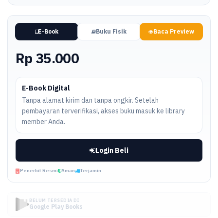
E-Book
Buku Fisik
Baca Preview
Rp 35.000
E-Book Digital
Tanpa alamat kirim dan tanpa ongkir. Setelah
pembayaran terverifikasi, akses buku masuk ke library
member Anda.
Login Beli
Penerbit Resmi
Aman
Terjamin
BELUM TERSEDIA DI
Google Play Books