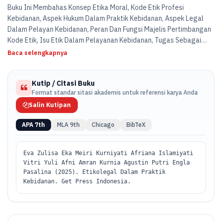
Buku Ini Membahas Konsep Etika Moral, Kode Etik Profesi
Kebidanan, Aspek Hukum Dalam Praktik Kebidanan, Aspek Legal
Dalam Pelayan Kebidanan, Peran Dan Fungsi Majelis Pertimbangan
Kode Etik, Isu Etik Dalam Pelayanan Kebidanan, Tugas Sebagai
Bidan Berdasarkan Etik Dan Kode Etik Profesi.
Baca selengkapnya
Kutip / Citasi Buku
Format standar sitasi akademis untuk referensi karya Anda
Salin Kutipan
APA 7th
MLA 9th
Chicago
BibTeX
Eva Zulisa Eka Meiri Kurniyati Afriana Islamiyati
Vitri Yuli Afni Amran Kurnia Agustin Putri Engla
Pasalina (2025). Etikolegal Dalam Praktik
Kebidanan. Get Press Indonesia.