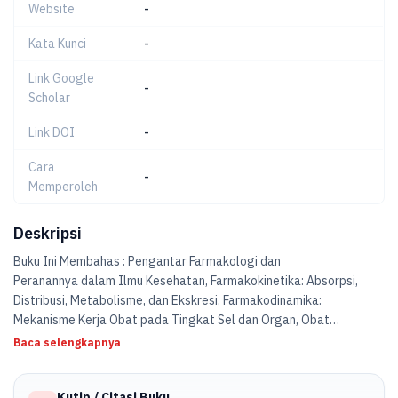
Website
-
Kata Kunci
-
Link Google
-
Scholar
Link DOI
-
Cara
-
Memperoleh
Deskripsi
Buku Ini Membahas : Pengantar Farmakologi dan
Peranannya dalam Ilmu Kesehatan, Farmakokinetika: Absorpsi,
Distribusi, Metabolisme, dan Ekskresi, Farmakodinamika:
Mekanisme Kerja Obat pada Tingkat Sel dan Organ, Obat
Antimikroba: Antibiotik, Antivirus, Antijamur, dan Antiparasit,
Baca selengkapnya
Farmakoterapi Penyakit Infeksi, Farmakoterapi Penyakit
Kardiovaskular dan Metabolik, Farmakoterapi Penyakit Sistem
Kutip / Citasi Buku