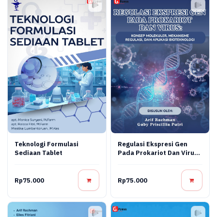
Teknologi Formulasi
Regulasi Ekspresi Gen
Sediaan Tablet
Pada Prokariot Dan Virus:
Konsep Molekuler,
Mekanisme Regulasi, Dan
Aplikasi Bioteknologi
Rp75.000
Rp75.000