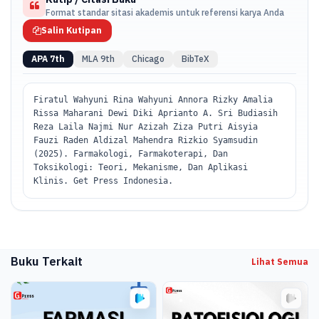
Saraf dan Kejiwaan, Toksikologi Umum: Prinsip dan Mekanisme
Format standar sitasi akademis untuk referensi karya Anda
Keracunan, Toksikologi Klinik: Identifikasi, Diagnosis, dan
Penatalaksanaan Keracunan,
Salin Kutipan
APA 7th
MLA 9th
Chicago
BibTeX
Firatul Wahyuni Rina Wahyuni Annora Rizky Amalia
Rissa Maharani Dewi Diki Aprianto A. Sri Budiasih
Reza Laila Najmi Nur Azizah Ziza Putri Aisyia
Fauzi Raden Aldizal Mahendra Rizkio Syamsudin
(2025). Farmakologi, Farmakoterapi, Dan
Toksikologi: Teori, Mekanisme, Dan Aplikasi
Klinis. Get Press Indonesia.
Buku Terkait
Lihat Semua