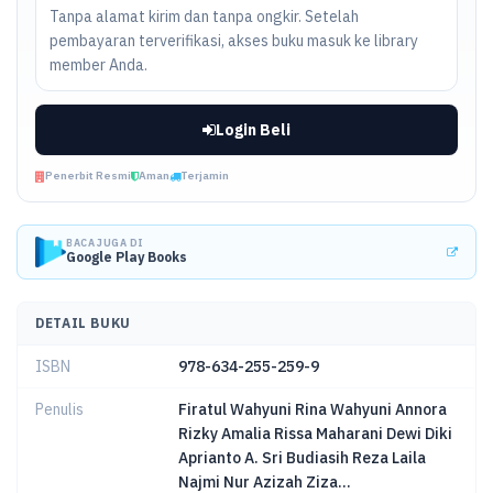
Tanpa alamat kirim dan tanpa ongkir. Setelah
pembayaran terverifikasi, akses buku masuk ke library
member Anda.
Login Beli
Penerbit Resmi
Aman
Terjamin
BACA JUGA DI
Google Play Books
DETAIL BUKU
ISBN
978-634-255-259-9
Penulis
Firatul Wahyuni Rina Wahyuni Annora
Rizky Amalia Rissa Maharani Dewi Diki
Aprianto A. Sri Budiasih Reza Laila
Najmi Nur Azizah Ziza...