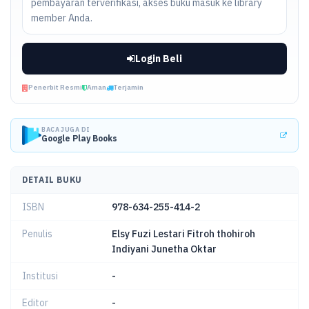
pembayaran terverifikasi, akses buku masuk ke library
member Anda.
Login Beli
Penerbit Resmi
Aman
Terjamin
BACA JUGA DI
Google Play Books
DETAIL BUKU
ISBN
978-634-255-414-2
Penulis
Elsy Fuzi Lestari Fitroh thohiroh
Indiyani Junetha Oktar
Institusi
-
Editor
-