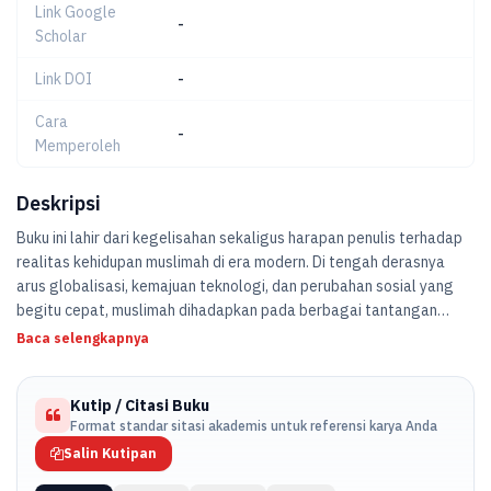
Link Google
-
Scholar
Link DOI
-
Cara
-
Memperoleh
Deskripsi
Buku ini lahir dari kegelisahan sekaligus harapan penulis terhadap
realitas kehidupan muslimah di era modern. Di tengah derasnya
arus globalisasi, kemajuan teknologi, dan perubahan sosial yang
begitu cepat, muslimah dihadapkan pada berbagai tantangan
yang tidak sederhana—mulai dari pencarian identitas diri, tuntutan
Baca selengkapnya
peran yang berlapis, hingga tekanan untuk menyesuaikan diri
dengan standar-standar eksternal yang kerap kali bertentangan
Kutip / Citasi Buku
dengan nilai- nilai keimanan. Hijab, yang sejatinya merupakan
Format standar sitasi akademis untuk referensi karya Anda
simbol kesadaran dan ketaatan, tidak jarang dipersempit
maknanya hanya sebagai atribut visual, terlepas dari dimensi
Salin Kutipan
spiritual, moral, dan psikologis yang menyertainya.