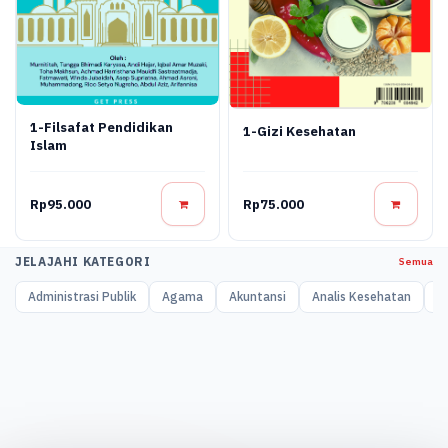
1-Filsafat Pendidikan
1-Gizi Kesehatan
Islam
Rp95.000
Rp75.000
JELAJAHI KATEGORI
Semua
Administrasi Publik
Agama
Akuntansi
Analis Kesehatan
A