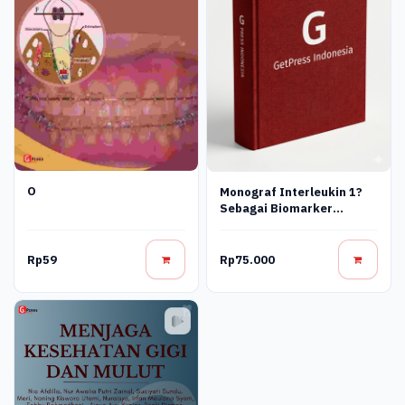
O
Monograf Interleukin 1?
Sebagai Biomarker
Inflamasi Pada
Pergerakan Gigi Dalam
Perawatan Ortodonti
Rp59
Rp75.000