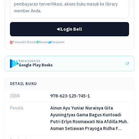
pembayaran terverifikasi, akses buku masuk ke library
member Anda.
Login Beli
Penerbit Resmi
Aman
Terjamin
BACA JUGA DI
Google Play Books
DETAIL BUKU
ISBN
978-623-125-745-1
Penulis
Ainun Ayu Yuniar Nuraisya Gita
Ayuningtyas Gama Bagus Kuntoadi
Putri Erlyn Rosmawati Nia Afdilla Muh.
Asman Setiawan Prayoga Ridha F...