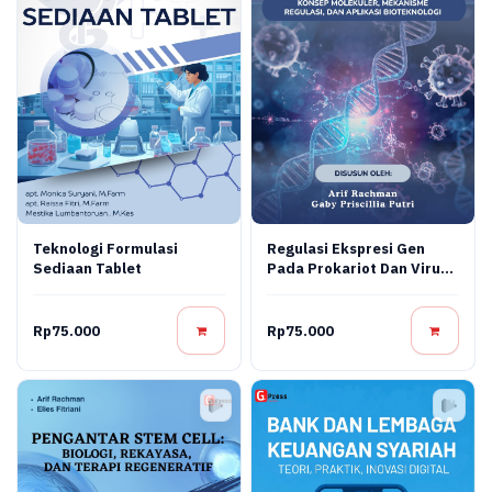
Teknologi Formulasi
Regulasi Ekspresi Gen
Sediaan Tablet
Pada Prokariot Dan Virus:
Konsep Molekuler,
Mekanisme Regulasi, Dan
Aplikasi Bioteknologi
Rp75.000
Rp75.000