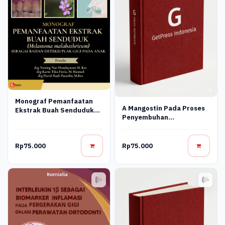
Monograf Pemanfaatan
A Mangostin Pada Proses
Ekstrak Buah Senduduk
Penyembuhan
(Melastoma
Periodontitis
Malabathricum) Sebagai
Bahan Deteksi Plak Gigi
Rp75.000
Rp75.000
Pada Anak