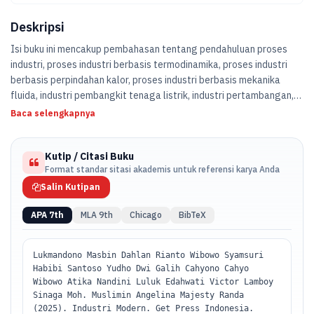
Deskripsi
Isi buku ini mencakup pembahasan tentang pendahuluan proses
industri, proses industri berbasis termodinamika, proses industri
berbasis perpindahan kalor, proses industri berbasis mekanika
fluida, industri pembangkit tenaga listrik, industri pertambangan,
industri
Baca selengkapnya
minyak & gas bumi, industri kimia, industri kertas, industri tekstil,
industri makanan, minuman, dan consumer goods, dan industri
Kutip / Citasi Buku
semen.
Format standar sitasi akademis untuk referensi karya Anda
Salin Kutipan
APA 7th
MLA 9th
Chicago
BibTeX
Lukmandono Masbin Dahlan Rianto Wibowo Syamsuri
Habibi Santoso Yudho Dwi Galih Cahyono Cahyo
Wibowo Atika Nandini Luluk Edahwati Victor Lamboy
Sinaga Moh. Muslimin Angelina Majesty Randa
(2025). Industri Modern. Get Press Indonesia.