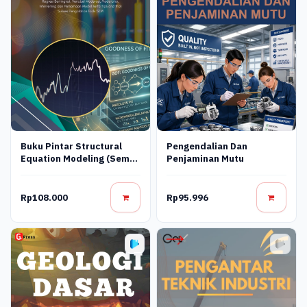
Buku Pintar Structural
Pengendalian Dan
Equation Modeling (Sem)
Penjaminan Mutu
Fokus Bahasan Tambahan
Regresi Bertingkat,
Variabel Moderasi,
Rp108.000
Rp95.996
Moderator, Intervening
Dan Persamaan Model
Serta Tips And Trick
Sukses Pengolahan Tools
Sem