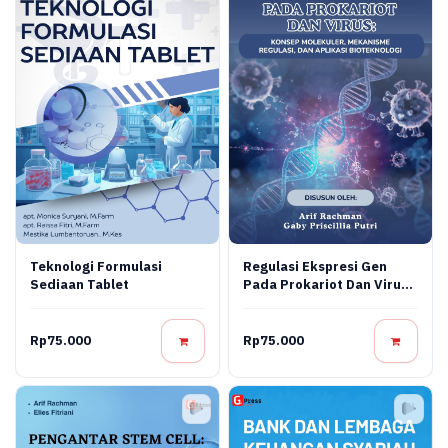
Teknologi Formulasi
Regulasi Ekspresi Gen
Sediaan Tablet
Pada Prokariot Dan Virus:
Konsep Molekuler,
Mekanisme Regulasi, Dan
Aplikasi Bioteknologi
Rp75.000
Rp75.000