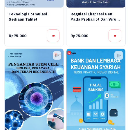
Teknologi Formulasi
Regulasi Ekspresi Gen
Sediaan Tablet
Pada Prokariot Dan Virus:
Konsep Molekuler,
Mekanisme Regulasi, Dan
Aplikasi Bioteknologi
Rp75.000
Rp75.000