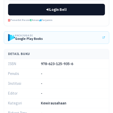
Login Beli
Penerbit Resmi
Aman
Terjamin
BACA JUGA DI
Google Play Books
DETAIL BUKU
ISBN
978-623-125-935-6
Penulis
-
Institusi
-
Editor
-
Kategori
Kewirausahaan