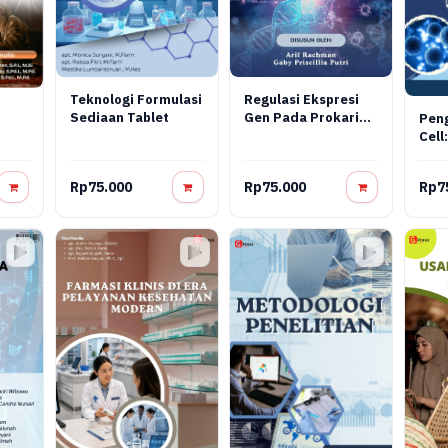
Teknologi Formulasi
Regulasi Ekspresi
Sediaan Tablet
Gen Pada Prokariot
Pen
Dan Virus: Konsep
Cell:
Molekuler,
Reka
Mekanisme
Tera
Rp75.000
Rp75.000
Rp7
Regulasi, Dan
Aplikasi
Bioteknologi