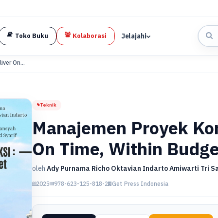
Jelajahi
Toko Buku
Kolaborasi
ver On...
Teknik
Manajemen Proyek Kons
On Time, Within Budge
oleh
Ady Purnama Richo Oktavian Indarto Amiwarti Tri 
2025
978-623-125-818-2
Get Press Indonesia