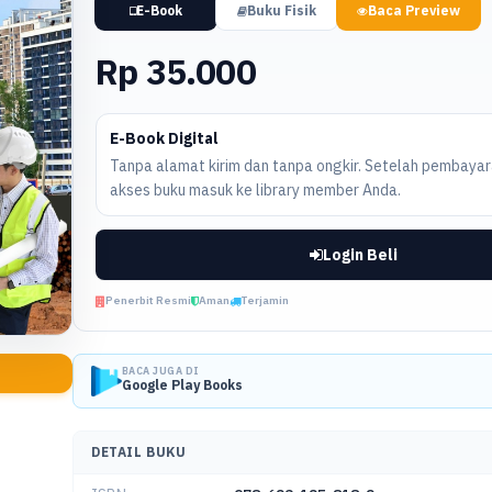
E-Book
Buku Fisik
Baca Preview
Rp 35.000
E-Book Digital
Tanpa alamat kirim dan tanpa ongkir. Setelah pembayara
akses buku masuk ke library member Anda.
Login Beli
Penerbit Resmi
Aman
Terjamin
BACA JUGA DI
Google Play Books
DETAIL BUKU