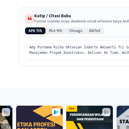
Kutip / Citasi Buku
Format standar sitasi akademis untuk referensi karya An
APA 7th
MLA 9th
Chicago
BibTeX
Ady Purnama Richo Oktavian Indarto Amiwarti Tri S
Manajemen Proyek Konstruksi: Deliver On Time, Wit