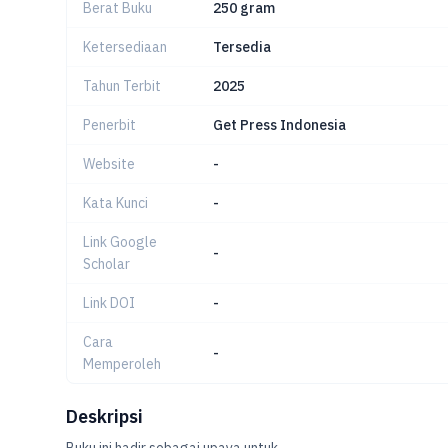
Berat Buku
250 gram
Ketersediaan
Tersedia
Tahun Terbit
2025
Penerbit
Get Press Indonesia
Website
-
Kata Kunci
-
Link Google
-
Scholar
Link DOI
-
Cara
-
Memperoleh
Deskripsi
Buku ini hadir sebagai upaya untuk