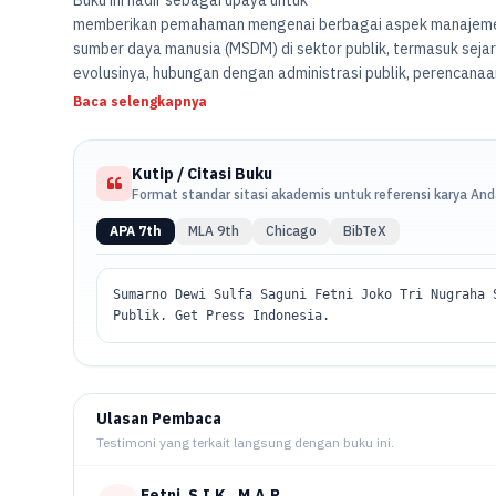
memberikan pemahaman mengenai berbagai aspek manajem
sumber daya manusia (MSDM) di sektor publik, termasuk seja
evolusinya, hubungan dengan administrasi publik, perencanaa
pengembangan SDM, serta sistem kompensasi dan pemeliharaa
Baca selengkapnya
seperti integritas, pemberhentian, dan pensiun dalam MSDM j
memberikan wawasan yang komprehensif bagi para akademisi,
dengan bidang ini.
Kutip / Citasi Buku
Format standar sitasi akademis untuk referensi karya An
APA 7th
MLA 9th
Chicago
BibTeX
Sumarno Dewi Sulfa Saguni Fetni Joko Tri Nugraha 
Publik. Get Press Indonesia.
Ulasan Pembaca
Testimoni yang terkait langsung dengan buku ini.
Fetni, S.I.K., M.A.P