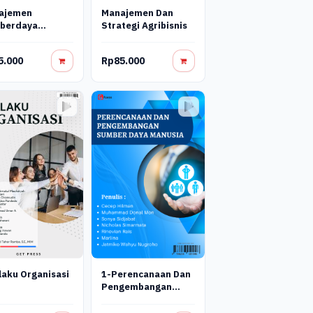
ajemen
Manajemen Dan
berdaya
Strategi Agribisnis
sia Konsepsi
Esensinya
5.000
Rp85.000
1-Perencanaan Dan
laku Organisasi
Pengembangan
Sumber Daya
Manusia Get