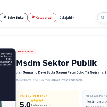
Jelajahi
Toko Buku
Kolaborasi
Manajemen
Msdm Sektor Publik
oleh
Sumarno Dewi Sulfa Saguni Fetni Joko Tri Nugraha 
2025
978-623-125-704-8
Get Press Indonesia
RATING PEMBACA
ULASAN PEM
Testimoni di 
5.0
1 ulasan aktif