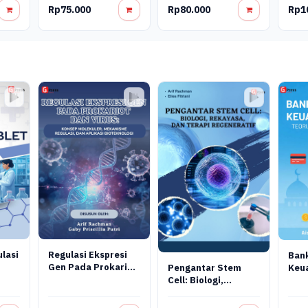
Rp75.000
Rp80.000
Rp1
lasi
Regulasi Ekspresi
Ban
Gen Pada Prokariot
Keu
Pengantar Stem
Dan Virus: Konsep
Tera
Cell: Biologi,
Molekuler,
Prak
Rekayasa, Dan
Mekanisme
Digi
Terapi Regeneratif