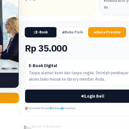
kolaborator y
ini.
E-Book
Buku Fisik
Baca Preview
Rp 35.000
E-Book Digital
Tanpa alamat kirim dan tanpa ongkir. Setelah pembayara
akses buku masuk ke library member Anda.
Login Beli
Penerbit Resmi
Aman
Terjamin
BELUM TERSEDIA DI