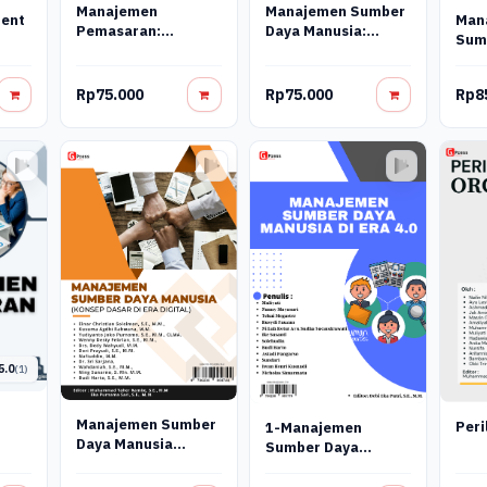
Manajemen
Manajemen Sumber
ent
Man
Pemasaran:
Daya Manusia:
Sum
Meningkatkan Daya
Pengembangan
Manu
Saing Dan
Tenaga Kerja Yang
Dan 
Pertumbuhan
Berkinerja Tinggi
Rp75.000
Rp75.000
Rp8
5.0
(1)
Manajemen Sumber
Peri
1-Manajemen
Daya Manusia
Sumber Daya
(Konsep Dasar Di
Manusia: Di Era 4.0
Era Digital)