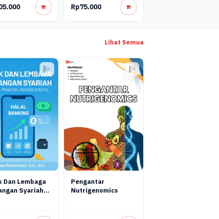
05.000
Rp75.000
Lihat Semua
k Dan Lembaga
Pengantar
angan Syariah
Nutrigenomics
pan: Teori,
tik, Dan Inovasi
tal