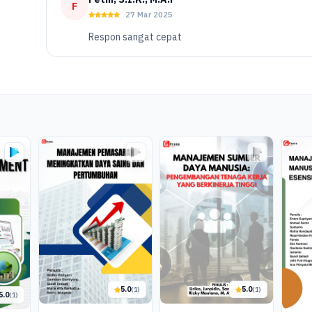
F
27 Mar 2025
Respon sangat cepat
5.0
5.0
(1)
(1)
5.0
(1)