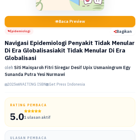
Baca Preview
Epidemiologi
Bagikan
Navigasi Epidemiologi Penyakit Tidak Menular
Di Era Globalisasiakit Tidak Menular Di Era
Globalisasi
oleh
Siti Maisyaroh Fitri Siregar Desif Upix Usmaningrum Egy
Sunanda Putra Yesi Nurmawi
2025
WAITING ISBN
Get Press Indonesia
RATING PEMBACA
5.0
1 ulasan aktif
ULASAN PEMBACA