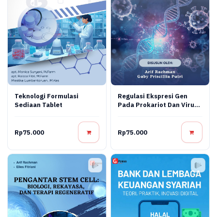
Teknologi Formulasi
Regulasi Ekspresi Gen
Sediaan Tablet
Pada Prokariot Dan Virus:
Konsep Molekuler,
Mekanisme Regulasi, Dan
Aplikasi Bioteknologi
Rp75.000
Rp75.000