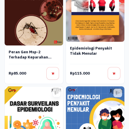
Epidemiologi Penyakit
Peran Gen Msp-2
Tidak Menular
Terhadap Keparahan
Malaria Akibat
Plasmodium Falciparum:
Pendekatan Klinis,
Rp85.000
Rp115.000
Molekuler, Dan
Epidemiologi