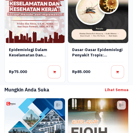
Epidemiologi Dalam
Dasar-Dasar Epidemiologi
Keselamatan Dan
Penyakit Tropis:
Kesehatan Kerja : Konsep,
Pencegahan Dan
Metode, Dan
Pengendalian
Implementasi
Rp75.000
Rp85.000
Mungkin Anda Suka
Lihat Semua