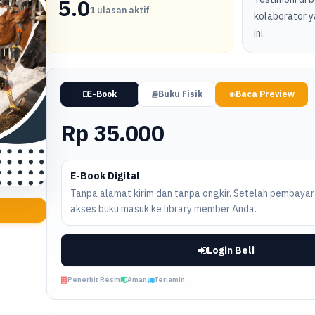
5.0
1 ulasan aktif
kolaborator y
ini.
E-Book
Buku Fisik
Baca Preview
Rp 35.000
E-Book Digital
Tanpa alamat kirim dan tanpa ongkir. Setelah pembayara
akses buku masuk ke library member Anda.
Login Beli
Penerbit Resmi
Aman
Terjamin