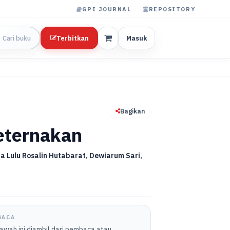
GPI JOURNAL
REPOSITORY
Terbitkan
Masuk
Bagikan
eternakan
a Lulu Rosalin Hutabarat, Dewiarum Sari,
BACA
bawah ini diambil dari pembaca atau