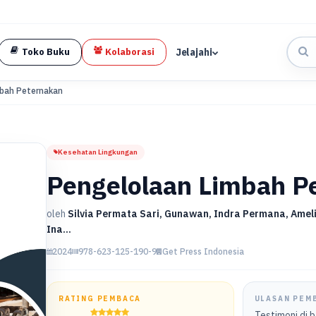
Jelajahi
Toko Buku
Kolaborasi
mbah Peternakan
Kesehatan Lingkungan
Pengelolaan Limbah P
oleh
Silvia Permata Sari, Gunawan, Indra Permana, Ameli
Ina...
2024
978-623-125-190-9
Get Press Indonesia
RATING PEMBACA
ULASAN PEM
Testimoni di 