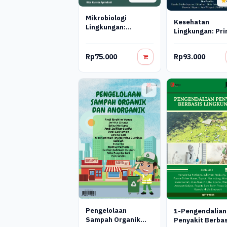
Mikrobiologi
Kesehatan
Lingkungan:
Lingkungan: Pri
Kontribusi Terhadap
Risiko, Dan
Keberlanjutan
Pengelolaan
Ekosistem
Rp75.000
Rp93.000
Pengelolaan
1-Pengendalian
Sampah Organik
Penyakit Berbas