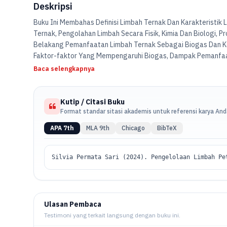
Deskripsi
Buku Ini Membahas Definisi Limbah Ternak Dan Karakteristik L
Ternak, Pengolahan Limbah Secara Fisik, Kimia Dan Biologi, P
Belakang Pemanfaatan Limbah Ternak Sebagai Biogas Dan K
Faktor-faktor Yang Mempengaruhi Biogas, Dampak Pemanfaat
Ternak.
Baca selengkapnya
Kutip / Citasi Buku
Format standar sitasi akademis untuk referensi karya An
APA 7th
MLA 9th
Chicago
BibTeX
Silvia Permata Sari (2024). Pengelolaan Limbah Pe
Ulasan Pembaca
Testimoni yang terkait langsung dengan buku ini.