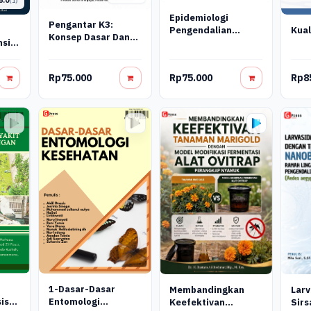
5.0
(1)
Epidemiologi
Pengantar K3:
Pengendalian
Kual
Konsep Dasar Dan
Lingkungan
nsip,
Implementasi Di
Tempat Kerja
Rp75.000
Rp75.000
Rp8
1-Dasar-Dasar
Membandingkan
Larv
is
Entomologi
Keefektivan
Sirs