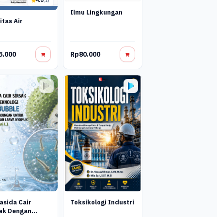
4.0
(1)
Ilmu Lingkungan
itas Air
5.000
Rp80.000
asida Cair
Toksikologi Industri
ak Dengan