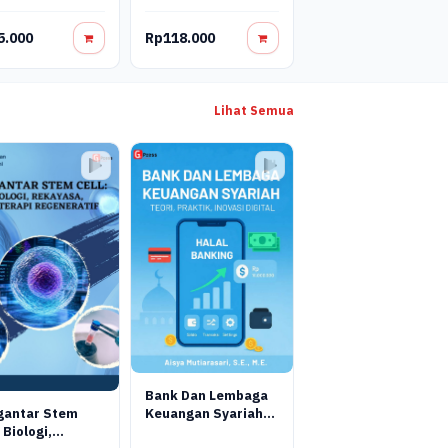
ologi
obubble Ramah
5.000
Rp118.000
kungan Untuk
endalian Larva
muk (Aedes
pti L.)
Lihat Semua
Bank Dan Lembaga
Keuangan Syariah
gantar Stem
Terapan: Teori,
 Biologi,