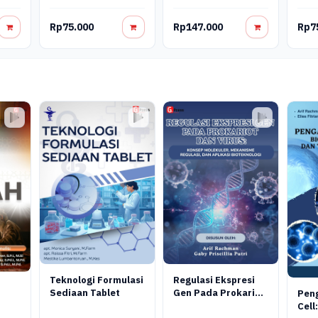
Kesehatan Get
Tanaman Marigold
Tekn
Dengan Model
Nan
Rp75.000
Rp147.000
Rp7
Modifikasi
Ling
Fermentasi Alat
Peng
Ovitrap Perangkap
Nya
Nyamuk
Aegy
Teknologi Formulasi
Regulasi Ekspresi
Sediaan Tablet
Gen Pada Prokariot
Pen
Dan Virus: Konsep
Cell: