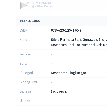
BELUM TERSEDIA DI
Google Play Books
DETAIL BUKU
ISBN
978-623-125-190-9
Penulis
Silvia Permata Sari, Gunawan, Indr
Dewiarum Sari, Ina Nurtanti, Arif R
Institusi
-
Editor
-
Kategori
Kesehatan Lingkungan
Bidang Ilmu
-
Bahasa
Indonesia
Ukuran
-