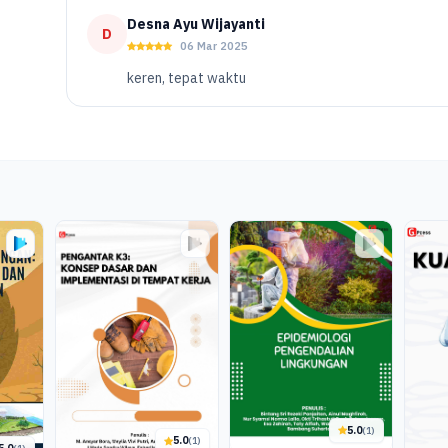
Desna Ayu Wijayanti
D
06 Mar 2025
keren, tepat waktu
5.0
(1)
5.0
(1)