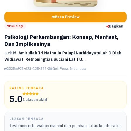
Baca Preview
Psikologi
Bagikan
Psikologi Perkembangan: Konsep, Manfaat,
Dan Implikasinya
oleh
M. Amirullah Tri Nathalia Palupi Nurhidayatullah D Diah
Widiawati Retnoningtias Suciani Latif U...
2025
978-623-125-585-3
Get Press Indonesia
RATING PEMBACA
5.0
1 ulasan aktif
ULASAN PEMBACA
Testimoni di bawah ini diambil dari pembaca atau kolaborator