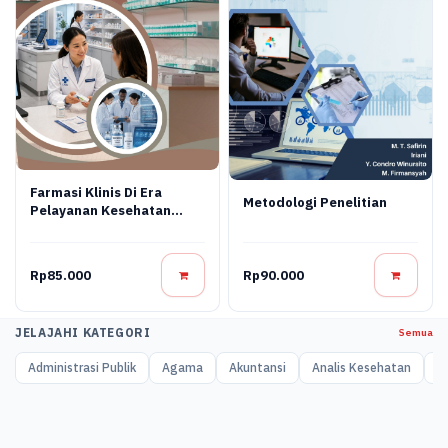
Farmasi Klinis Di Era
Metodologi Penelitian
Pelayanan Kesehatan
Modern
Rp85.000
Rp90.000
JELAJAHI KATEGORI
Semua
Administrasi Publik
Agama
Akuntansi
Analis Kesehatan
A