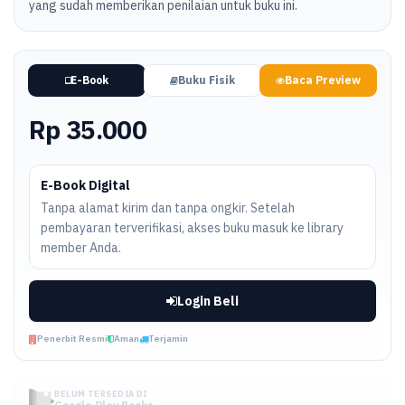
yang sudah memberikan penilaian untuk buku ini.
E-Book
Buku Fisik
Baca Preview
Rp 35.000
E-Book Digital
Tanpa alamat kirim dan tanpa ongkir. Setelah
pembayaran terverifikasi, akses buku masuk ke library
member Anda.
Login Beli
Penerbit Resmi
Aman
Terjamin
BELUM TERSEDIA DI