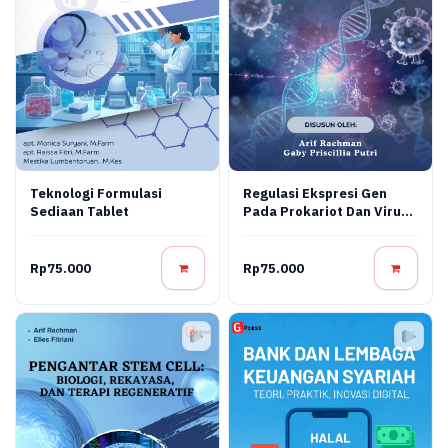
Teknologi Formulasi
Regulasi Ekspresi Gen
Sediaan Tablet
Pada Prokariot Dan Virus:
Konsep Molekuler,
Mekanisme Regulasi, Dan
Aplikasi Bioteknologi
Rp75.000
Rp75.000