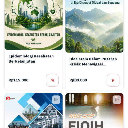
Epidemiologi Kesehatan
Biosistem Dalam Pusaran
Berkelanjutan
Krisis: Menavigasi
Pertanian Modern Di Era
Disrupsi Global Dan
Bencana
Rp115.000
Rp80.000