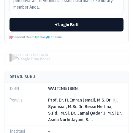
pembayaran terverifikasi, akses buku masuk ke library
member Anda.
Login Beli
Penerbit Resmi
Aman
Terjamin
BELUM TERSEDIA DI
Google Play Books
DETAIL BUKU
ISBN
WAITING ISBN
Penulis
Prof. Dr. H. Imran Ismail, M.S. Dr. Hj.
Syamsiar, M.Si. Dr. Besse Herlina,
S.Pd., M.Si. Dr. Jamal Qadar J, M.Si Dr.
Asma Nurhidayani, S....
Institusi
-