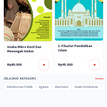
1-Filsafat Pendidikan
Usaha Mikro Kecil Dan
Islam
Menengah Umkm
Rp80.000
Rp95.000
JELAJAHI KATEGORI
Semua
Administrasi Publik
Agama
Akuntansi
Analis Kesehatan
A