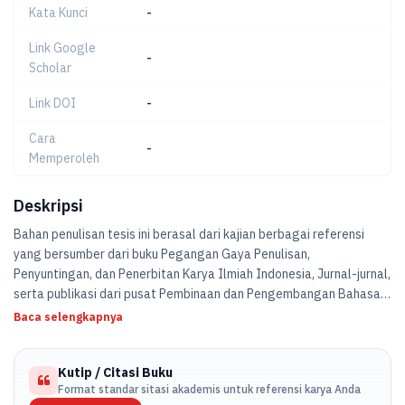
Kata Kunci
-
Link Google
-
Scholar
Link DOI
-
Cara
-
Memperoleh
Deskripsi
Bahan penulisan tesis ini berasal dari kajian berbagai referensi
yang bersumber dari buku Pegangan Gaya Penulisan,
Penyuntingan, dan Penerbitan Karya Ilmiah Indonesia, Jurnal-jurnal,
serta publikasi dari pusat Pembinaan dan Pengembangan Bahasa
Depdikbud Republik Indonesia dan sumber lainnya.
Baca selengkapnya
Kutip / Citasi Buku
Format standar sitasi akademis untuk referensi karya Anda