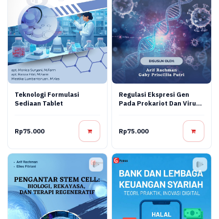
Teknologi Formulasi
Regulasi Ekspresi Gen
Sediaan Tablet
Pada Prokariot Dan Virus:
Konsep Molekuler,
Mekanisme Regulasi, Dan
Aplikasi Bioteknologi
Rp75.000
Rp75.000