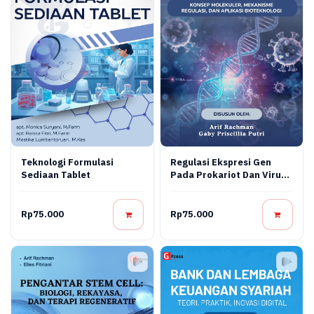
Teknologi Formulasi
Regulasi Ekspresi Gen
Sediaan Tablet
Pada Prokariot Dan Virus:
Konsep Molekuler,
Mekanisme Regulasi, Dan
Aplikasi Bioteknologi
Rp75.000
Rp75.000