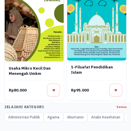
1-Filsafat Pendidikan
Usaha Mikro Kecil Dan
Islam
Menengah Umkm
Rp80.000
Rp95.000
JELAJAHI KATEGORI
Semua
Administrasi Publik
Agama
Akuntansi
Analis Kesehatan
A