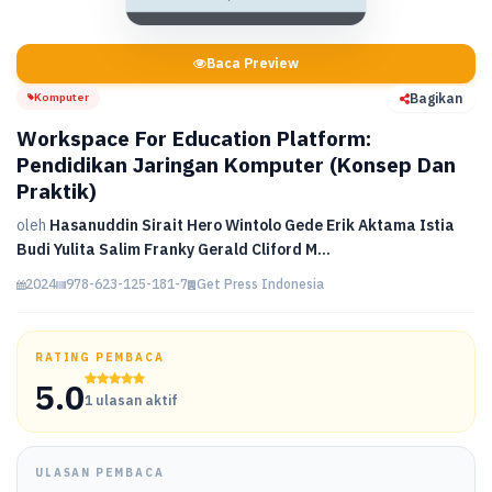
Baca Preview
Komputer
Bagikan
Workspace For Education Platform:
Pendidikan Jaringan Komputer (Konsep Dan
Praktik)
oleh
Hasanuddin Sirait Hero Wintolo Gede Erik Aktama Istia
Budi Yulita Salim Franky Gerald Cliford M...
2024
978-623-125-181-7
Get Press Indonesia
RATING PEMBACA
5.0
1 ulasan aktif
ULASAN PEMBACA