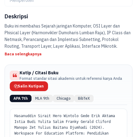
Memperoleh
Deskripsi
Buku ini membahas Sejarah jaringan Komputer, OSI Layer dan
Phisical Layer (Harmonvikler Dumoharis Lumban Raja), IP Class dan
Netmask, Perancangan dan Implentasi Subnetting, Protokol
Routing, Transport Layer, Layer Aplikasi, Interface Mikrotik.
Baca selengkapnya
Kutip / Citasi Buku
Format standar sitasi akademis untuk referensi karya Anda
Salin Kutipan
APA 7th
MLA 9th
Chicago
BibTeX
Hasanuddin Sirait Hero Wintolo Gede Erik Aktama
Istia Budi Yulita Salim Franky Gerald Cliford
Manopo Zet Yulius Baitanu Djumhadi (2024).
Workspace For Education Platform: Pendidikan