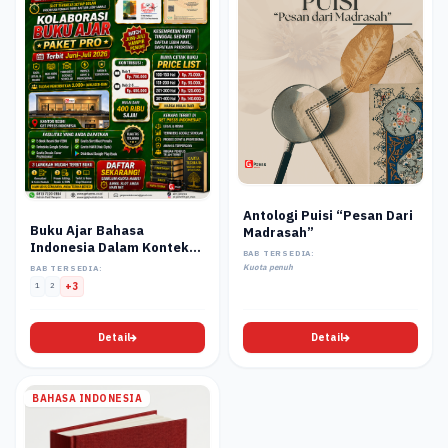
Antologi Puisi “Pesan Dari
Buku Ajar Bahasa
Madrasah”
Indonesia Dalam Konteks
BAB TERSEDIA:
Profesional
Kuota penuh
BAB TERSEDIA:
1
2
+3
Detail
Detail
BAHASA INDONESIA