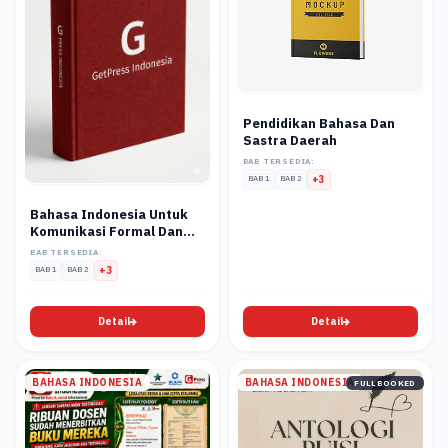
Pendidikan Bahasa Dan
Sastra Daerah
BAB TERSEDIA:
BAB 1
BAB 2
+3
Bahasa Indonesia Untuk
Komunikasi Formal Dan
Akademik
BAB TERSEDIA:
BAB 1
BAB 2
+3
Detail
Detail
BAHASA INDONESIA
BAHASA INDONESIA
FULL BOOKED