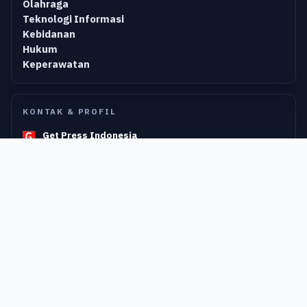
Olahraga
Teknologi Informasi
Kebidanan
Hukum
Keperawatan
KONTAK & PROFIL
Get Press Indonesia
Ekosistem penerbit & e-book Indonesia.
Alamat
Graha Indah Asri Blok A1 Kel. Air Pacah Kec. Koto Tangah
Kota Padang
Surface Publik
Storefront, kolaborasi, member area, dan dukungan
editorial.
© 2026 Get Press Indonesia. Semua hak dilindungi.
Testimoni
Berita
Bantuan
Terbitkan Buku