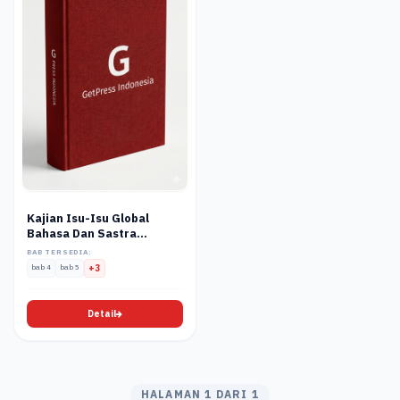
Kajian Isu-Isu Global
Bahasa Dan Sastra
Indonesia
BAB TERSEDIA:
bab 4
bab 5
+3
Detail
HALAMAN 1 DARI 1