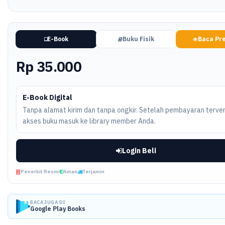
E-Book
Buku Fisik
Baca Pr
Rp 35.000
E-Book Digital
Tanpa alamat kirim dan tanpa ongkir. Setelah pembayaran terveri
akses buku masuk ke library member Anda.
Login Beli
Penerbit Resmi
Aman
Terjamin
BACA JUGA DI
Google Play Books