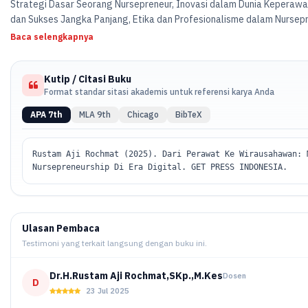
Strategi Dasar Seorang Nursepreneur, Inovasi dalam Dunia Keperaw
dan Sukses Jangka Panjang, Etika dan Profesionalisme dalam Nursepr
Baca selengkapnya
Kutip / Citasi Buku
Format standar sitasi akademis untuk referensi karya Anda
APA 7th
MLA 9th
Chicago
BibTeX
Rustam Aji Rochmat (2025). Dari Perawat Ke Wirausahawan: 
Nursepreneurship Di Era Digital. GET PRESS INDONESIA.
Ulasan Pembaca
Testimoni yang terkait langsung dengan buku ini.
Dr.H.Rustam Aji Rochmat,SKp.,M.Kes
Dosen
D
23 Jul 2025