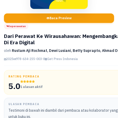
Baca Preview
Keperawatan
Dari Perawat Ke Wirausahawan: Mengembangk
Di Era Digital
oleh
Rustam Aji Rochmat, Dewi Lusiani, Betty Suprapto, Ahmad 
2025
978-634-255-003-8
Get Press Indonesia
RATING PEMBACA
5.0
1 ulasan aktif
ULASAN PEMBACA
Testimoni di bawah ini diambil dari pembaca atau kolaborator yan
untuk buku ini.