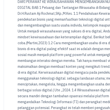
DARI PERAWAT KE WIRAUSAHAWAN: MENGEMBANGKAN NURSEPRENEURSHIP DI ERA DIGITAL BAB 1 Peluang dan Tantangan Wirausaha di Bidang Keperawatan Oleh : Dr.H.Rustam Aji Rochmat,SKp.,M.Kes. 1.1 Pendahuluan Kewirausahaan digital yaitu suatu pendekatan bisnis yang memanfaatkan teknologi digital untuk menciptakan, mengelola dan mengembangkan suatu usaha individu, kelompok maupun masyarakat (Aji,2024). Untuk menjadi wirausahawan yang sukses di era digital, Anda bisa mengembangkan mindset kewirausahaan dan keterampilan digital. Berikut beberapa tips yang bisa Anda coba.(Martini,2023) 1.2 Cara mengembangkan usaha di era digital Cara mengembangkan bisnis di era digital paling efektif saat ini adalah dengan membuat media social. Media sosial masih menjadi platform yang powerful untuk menjangkau target audiens serta membangun interaksi dengan mereka. Tak hanya membuat visual yang menarik, maksimalkan dengan membuat konten yang mengikuti trend.(Aji,2023) 1.3 Kewirausahaan di era digital. Kerwirausahaan digital mengacu pada pendekatan bisnis yang menggunakan teknologi digital. sebagai landasan utama; mencakup segala aspek dari menciptakan, mengelola, hingga mengembangkan usaha dengan memanfaatkan berbagai solusi digital.( Ute ,,2024. 1.4 Wirausahawan digital. Pengusaha digital bekerja secara mandiri dengan tambahan opaerasi melalui platform digital.Mereka mengandalkan Teknologi Informasi (TI) dan perangkat media digital untuk menemukan pelanggan potensial. Perangkat ini telah memberi pengusaha digital kesempatan untuk mempromosikan bisnis mereka di luar komunitas lokal mereka.(Susanto,2023) 1.5 Peran dunia digital dalam perkembangan kewirausahaan? Dunia digital menawarkan sumber daya baru yang sangat luas bagi para wirausahawan untuk memanfaatkan, mulai dari pengumpulan data terbuka, konten, kode, dan layanan yang tumbuh secara eksponensial hingga kontribusi online pengguna dan komunitas di seluruh dunia.(Ute,2024). 1.6 Strategi dalam menghadapi era digital Strategi Menghadapi Tantangan dan Mengembangkan Kreativitas di Era Digital.(Martini,2023) 1.6.1 Mnegasah keterampilan digital. 1.6.2 Mengadopsi Mindset Inovatif 1.6.3 Berkolaborasi dan Membangun Jaringan. 1.6.4 Pemanfaatan Peluang Digital. 1.6.5 Mencari Inspirasi dari Sumber Kreatif. 1.7 Perbedan kewirausahaan digital dengan kewirausahaan tradisional. Perbedaan antara pengusaha tradisional dan digital adalahtempat mereka beroperasi.. Bisnis tradisional terutama menggunakan tempat fisik untuk menjual barang dan jasa, dan mereka dapat dengan mudah menjalin hubungan dengan pelanggan secara langsung. Tentu saja, saat ini, banyak bisnis tradisional juga berjualan secara daring.(Susanto,2023). 1.8 Wirausaha handal dalam era digital Membangun Mindset Kewirausahaan untuk Sukses di Era Digital.(Martini,2023) 1.8.1 Ubah pola Pikir. 1.8.2 Kembangkan Keterampilan Digital. 1.8.3 Terus Belajar dan Beradaptasi. 1.8.4 Berpikir Kreatif dan Inovatif. 1.8.5 Fokus pada Pengalaman Pelanggan. 1.8.6 Jaringan dan Kolaborasi. 1.8.7 Fleksibilitas dan Ketangguhan. 1.8.8 Berfokus pada Solusi dan Nilai 1.9 Pengertian wirausahawan digital Pengusaha digital bekerja secara mandiri dengan tambahan operasi melalui platform digital . Mereka mengandalkan Teknologi Informasi (TI) dan perangkat media digital untuk menemukan pelanggan potensial. Perangkat ini telah memberi pengusaha digital kesempatan untuk mempromosikan bisnis mereka di luar komunitas lokal mereka.(Ute,2023) 1.10 Peluang usaha di bidang kesehatan. Cara lainnya diantaranya adalah 1.10.1 Klinik. Jika anda memiliki keahlian di bidang kedokteran, maka peluang yang paling besar terletak di cara yang satu ini. 1.10.2 Rumah Sakit. 1.10.3 Bidan. 1.10.4 Apotek/ Toko Obat. 1.10.5 Psikiater. 1.10.6 Asuransi Kesehatan. 1.11 Pengertian wirausahawan dalam keperawatan Seorang wirausahawan perawat didefinisikan oleh Dewan Perawat Internasional sebagai “ seorang pemilik bisnis yang menawarkan layanan keperawatan dalam bentuk perawatan langsung, pendidikan, penelitian, administratif, atau konsultatif ” (Susanto,2023). 1.12 Jenis kewirausahaan dalam bidang kesehatan atau keperawatan.Jenis Usaha di Bidang Kesehatan.(Aji,2023). 1.12.1 Telemedicine, merupakan bisnis yang menawarkan layanan konsultasi kesehatan jarak jauh, sehingga pelanggan bisa booking kapan pun dan di mana pun mereka berada. 1.12.2 Pengembangan obat. 1.12.3 Produksi suplemen. 1.12.4 Produk perawatan. 1.12.5 Media kesehatan 1.13 Kewirausahaan dalam keperawatan adalah kegiatan wirausaha yang dilakukan oleh perawat. Istilah untuk wirausahawan dalam keperawatan adalah nursepreneur.(Ute,2024) 1.14 Kewirausahaan dalam dunia keperawatan. Nursepreneur merupakan istilah baru dalam mempopulerkan entrepreneurship yang dikaitkan dengan perawat atau dunia keperawatan.(Aji,2023). 1.15 Pengertian Nursepreneurship Nursepreneurship adalah menjadi seorang wirausahawan di bidang keperawatan yang mengintegrasikan nilai-nilai keperawatan yang dapat dipertanggungjawabkan secara langsung kepada klien atas bisnis yang dijalankannya.(Ute,2024) 1.16 Peluang usaha di bidang keperawatan Berikut ide bisnis keperawatan ,(Martini,2023): 1.16.1 Layanan Perawatan Lansia di Rumah. 1.16.2 Pengasuh Rumah Sakit. 1.16.3 Layanan Perawat Swasta. 1.16.4 Penyedia Penitipan Anak. 1.16.5 Layanan Doula. 1.16.6 Konsultan Perawat Hukum. 1.16.7 Pelatih Kesehatan Perawat. 1.16.8 Pelatih Kebugaran Online. 1.17 Peluang usaha di bidang kesehatan Cara lainnya diantaranya,(Martini,2023) adalah : 1.17.1 Klinik. Jika anda memiliki keahlian di bidang kedokteran, maka peluang yang paling besar terletak di cara yang satu ini. 1.17.2 Rumah Sakit. 1.17.3 Bidan. 1.17.4 Apotek/ Toko Obat. 1.17.5 Psikiater. 1.17.6 Asuransi Kesehatan. 1.18 Jenis kewirausahaan dalam bidang kesehatan atau keperawatan? Jenis Usaha di Bidang Kesehatan (Ute,2024) 1.18.1 Telemedicine adalah bisnis yang menawarkan layanan konsultasi kesehatan jarak jauh, sehingga pelanggan bisa booking kapan pun dan di mana pun mereka berada. 1.18.2 Pengembangan obat. 1.18.3 Produksi suplemen. 1.18.4 Produk perawatan. 1.18.5 Media kesehatan. 1.19 Usaha yang dapat dilakukan oleh seorang perawat. Usaha dalam Bidang Keperawatan (Aji,2023). 1.19.1 Mendirikan Praktik Mandiri. Praktik mandiri oleh perawat biasanya disebut dengan home care. 1.19.2 Membuka Jasa Konseling Keperawatan. Konseling bisa disamakan dengan konsultasi. 1.19.3 Membuka Jasa Terapi. 1.19.4 Membuka Jasa Fisioterapi. 1.19.5 Membuka Jasa Penyewaan Alat Medis. 1.20 Peluang Wirausaha Secara umum, pengertian peluang usaha adalah sebuah kondisi yang dapat memberikan kesempatan untuk seseorang, terutama pemilik bisnis untuk bisa mencapai tujuannya. Tujuan dari bisnis sendiri dilakukan dengan usaha tertentu dan menggunakan sumber daya yang dimiliki secara efektif.(Martini,2023) 1.21 Peran wirausaha dalam kesehatan. Seorang entrepreneur kesehatan diharapkan dapat menjaga kaidah pemasaran dalam etis kedokteran, dapat menjadi praktisi, problem solver, serta turut berkontribusi dalam bidang epidemiol