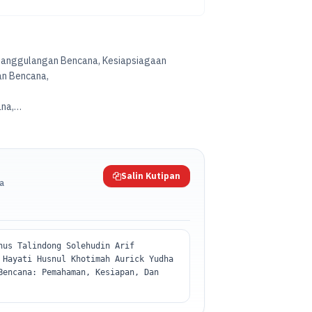
nanggulangan Bencana, Kesiapsiagaan
an Bencana,
na,
Salin Kutipan
da
nus Talindong Solehudin Arif
 Hayati Husnul Khotimah Aurick Yudha
Bencana: Pemahaman, Kesiapan, Dan