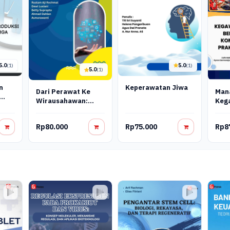
5.0
5.0
(1)
(1)
5.0
(1)
n
Keperawatan Jiwa
Man
Dari Perawat Ke
Keg
Wirausahawan:
arga
Dan 
Mengembangkan
Pan
Nursepreneurship Di
Rp80.000
Rp75.000
Rp8
Kom
Era Digital
Prak
Kep