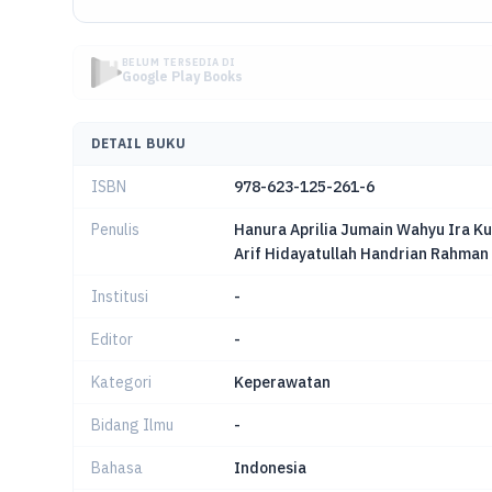
BELUM TERSEDIA DI
Google Play Books
DETAIL BUKU
ISBN
978-623-125-261-6
Penulis
Hanura Aprilia Jumain Wahyu Ira K
Arif Hidayatullah Handrian Rahman 
Institusi
-
Editor
-
Kategori
Keperawatan
Bidang Ilmu
-
Bahasa
Indonesia