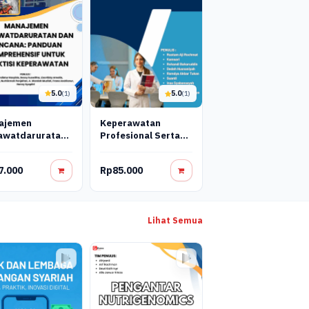
5.0
5.0
(1)
(1)
ajemen
Keperawatan
awatdaruratan
Profesional Serta
Bencana:
Aplikasi Pendidikan
duan
Dalam Keperawatan
7.000
Rp85.000
prehensif Untuk
Di Tatanan
tisi
Pelayanan
erawatan
Kesehatan
Lihat Semua