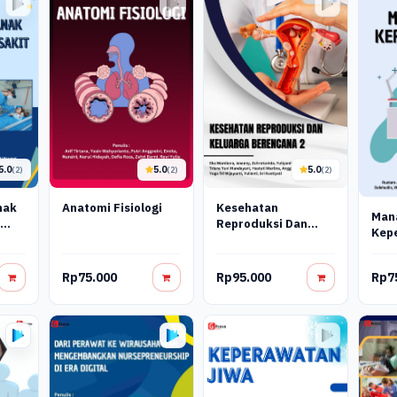
5.0
5.0
5.0
(2)
(2)
(2)
nak
Anatomi Fisiologi
Kesehatan
Man
t
Reproduksi Dan
Kep
Keluarga
Berencana_2
Rp75.000
Rp95.000
Rp7