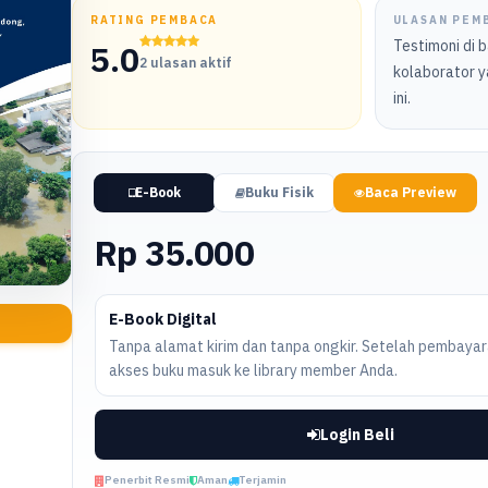
RATING PEMBACA
ULASAN PEM
Testimoni di 
5.0
2 ulasan aktif
kolaborator y
ini.
E-Book
Buku Fisik
Baca Preview
Rp 35.000
E-Book Digital
Tanpa alamat kirim dan tanpa ongkir. Setelah pembayara
akses buku masuk ke library member Anda.
Login Beli
Penerbit Resmi
Aman
Terjamin