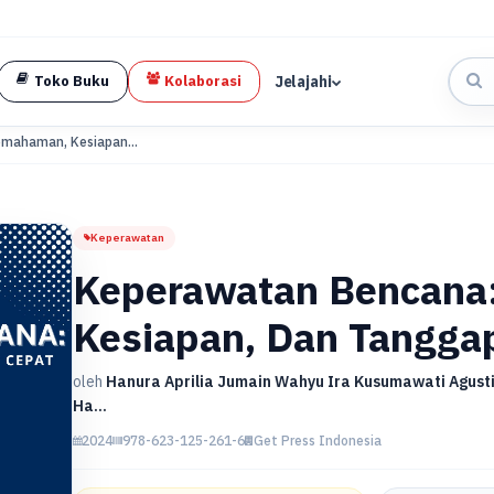
Jelajahi
Toko Buku
Kolaborasi
mahaman, Kesiapan...
Keperawatan
Keperawatan Bencana
Kesiapan, Dan Tangga
oleh
Hanura Aprilia Jumain Wahyu Ira Kusumawati Agustin
Ha...
2024
978-623-125-261-6
Get Press Indonesia