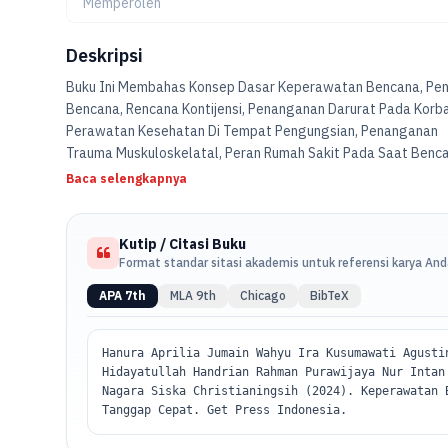
Memperoleh
Deskripsi
Buku Ini Membahas Konsep Dasar Keperawatan Bencana, Pe
Bencana, Rencana Kontijensi, Penanganan Darurat Pada Korb
Perawatan Kesehatan Di Tempat Pengungsian, Penanganan
Trauma Muskuloskelatal, Peran Rumah Sakit Pada Saat Benca
Triage-System, Peran IGD Selama Bencana, ICU Disaster.
Baca selengkapnya
Kutip / Citasi Buku
Format standar sitasi akademis untuk referensi karya An
APA 7th
MLA 9th
Chicago
BibTeX
Hanura Aprilia Jumain Wahyu Ira Kusumawati Agusti
Hidayatullah Handrian Rahman Purawijaya Nur Intan
Nagara Siska Christianingsih (2024). Keperawatan 
Tanggap Cepat. Get Press Indonesia.