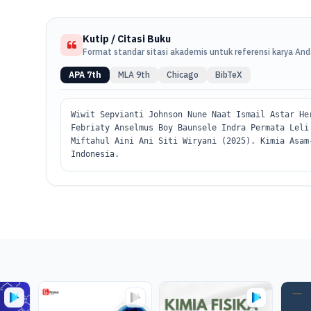
Lingkungan dan Kimia Asam-Basa.
Kutip / Citasi Buku
Format standar sitasi akademis untuk referensi karya An
APA 7th
MLA 9th
Chicago
BibTeX
Wiwit Sepvianti Johnson Nune Naat Ismail Astar He
Febriaty Anselmus Boy Baunsele Indra Permata Leli
Miftahul Aini Ani Siti Wiryani (2025). Kimia Asam
Indonesia.