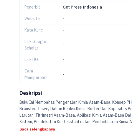
Penerbit
Get Press Indonesia
Website
-
Kata Kunci
-
Link Google
-
Scholar
Link DOI
-
Cara
-
Memperoleh
Deskripsi
Buku Ini Membahas Pengenalan Kimia Asam-Basa, Konsep PH
Brønsted-Lowry Dalam Reaksi Kimia, Buffer Dan Kapasitas
Larutan, Titrimetri Asam-Basa, Aplikasi Kimia Asam-Basa Da
Sistem, Pendekatan Kontekstual dalam Pembelajaran Kimia
Industri dan Teknologi, Kontribusi Kimia Asam-Basa dalam
Baca selengkapnya