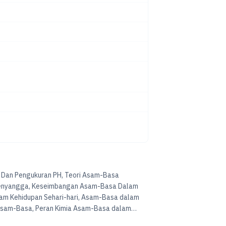
 Dan Pengukuran PH, Teori Asam-Basa
 Penyangga, Keseimbangan Asam-Basa Dalam
lam Kehidupan Sehari-hari, Asam-Basa dalam
 Asam-Basa, Peran Kimia Asam-Basa dalam
 Pengembangan Obat-obatan,Konservasi