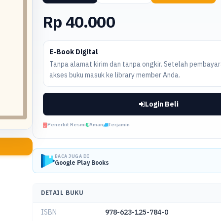
Rp 40.000
E-Book Digital
Tanpa alamat kirim dan tanpa ongkir. Setelah pembayara
akses buku masuk ke library member Anda.
Login Beli
Penerbit Resmi
Aman
Terjamin
BACA JUGA DI
Google Play Books
DETAIL BUKU
ISBN
978-623-125-784-0