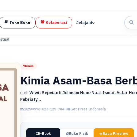
Jelajahi
Toko Buku
Kolaborasi
stual
Kimia
Kimia Asam-Basa Berb
oleh
Wiwit Sepvianti Johnson Nune Naat Ismail Astar He
Febriaty...
2025
978-623-125-784-0
Get Press Indonesia
E-Book
Buku Fisik
Baca Preview