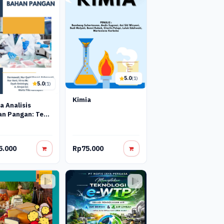
5.0
(1)
5.0
(1)
Kimia
a Analisis
n Pangan: Teori
Praktik Dalam
isis Nutrisi Dan
itas
5.000
Rp75.000