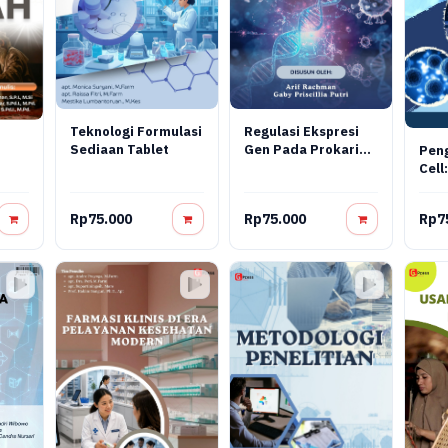
Teknologi Formulasi
Regulasi Ekspresi
Sediaan Tablet
Gen Pada Prokariot
Pen
Dan Virus: Konsep
Cell:
Molekuler,
Reka
Mekanisme
Tera
Rp75.000
Rp75.000
Rp7
Regulasi, Dan
Aplikasi
Bioteknologi