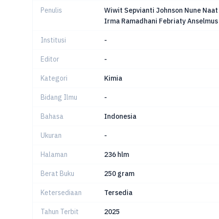
Penulis
Wiwit Sepvianti Johnson Nune Naat
Irma Ramadhani Febriaty Anselmus 
Institusi
-
Editor
-
Kategori
Kimia
Bidang Ilmu
-
Bahasa
Indonesia
Ukuran
-
Halaman
236 hlm
Berat Buku
250 gram
Ketersediaan
Tersedia
Tahun Terbit
2025