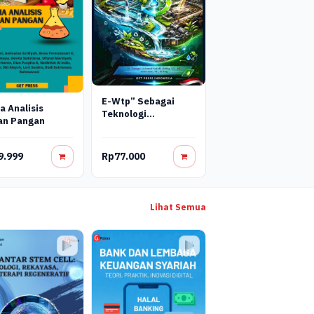
E-Wtp” Sebagai
a Analisis
Teknologi
an Pangan
Pengolahan Air
(Wtp), Limbah
Domestik (Stp) Dan
9.999
Rp77.000
Limbah Cair Industri
(Wwtp)
Lihat Semua