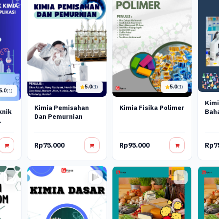
5.0
5.0
(1)
(1)
5.0
(1)
Kimi
Kimia Pemisahan
Kimia Fisika Polimer
Baha
knik
Dan Pemurnian
Dan 
Anal
ikasi
Kual
Rp75.000
Rp95.000
Rp7