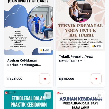
5.0
(2)
4.0
(2)
Teknik Prenatal Yoga
Asuhan Kebidanan
Untuk Ibu Hamil
Berkesinambungan
(Continuity Of Care)
Rp75.000
Rp75.000