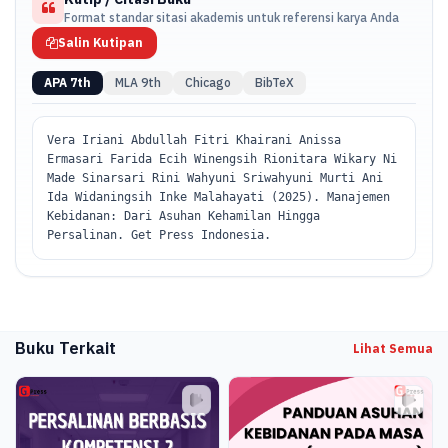
Komunikasi dan Kolaburasi dalam Kebidanan.
Format standar sitasi akademis untuk referensi karya Anda
Salin Kutipan
APA 7th
MLA 9th
Chicago
BibTeX
Vera Iriani Abdullah Fitri Khairani Anissa
Ermasari Farida Ecih Winengsih Rionitara Wikary Ni
Made Sinarsari Rini Wahyuni Sriwahyuni Murti Ani
Ida Widaningsih Inke Malahayati (2025). Manajemen
Kebidanan: Dari Asuhan Kehamilan Hingga
Persalinan. Get Press Indonesia.
Buku Terkait
Lihat Semua