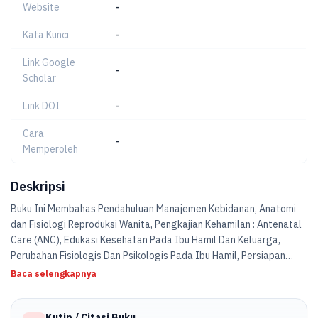
Website
-
Kata Kunci
-
Link Google
-
Scholar
Link DOI
-
Cara
-
Memperoleh
Deskripsi
Buku Ini Membahas Pendahuluan Manajemen Kebidanan, Anatomi
dan Fisiologi Reproduksi Wanita, Pengkajian Kehamilan : Antenatal
Care (ANC), Edukasi Kesehatan Pada Ibu Hamil Dan Keluarga,
Perubahan Fisiologis Dan Psikologis Pada Ibu Hamil, Persiapan
Persalinan dan Proses Persalinan, Asuhan Intrapartum,
Baca selengkapnya
Asuhan Postpartum, Kesehatan Reproduksi Dan Keluarga
Berencana, Menajemen Laktasi, Dokumentasi Asuhan Kebidanan,
Kutip / Citasi Buku