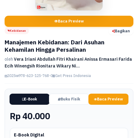
Baca Preview
Kebidanan
Bagikan
Manajemen Kebidanan: Dari Asuhan
Kehamilan Hingga Persalinan
oleh
Vera Iriani Abdullah Fitri Khairani Anissa Ermasari Farida
Ecih Winengsih Rionitara Wikary Ni...
2025
978-623-125-768-0
Get Press Indonesia
E-Book
Buku Fisik
Baca Preview
Rp 40.000
E-Book Digital