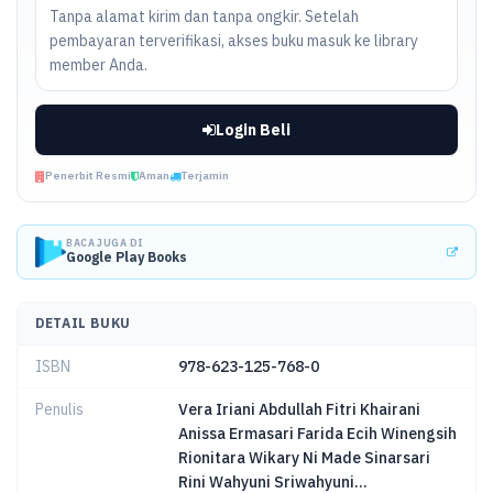
Tanpa alamat kirim dan tanpa ongkir. Setelah
pembayaran terverifikasi, akses buku masuk ke library
member Anda.
Login Beli
Penerbit Resmi
Aman
Terjamin
BACA JUGA DI
Google Play Books
DETAIL BUKU
ISBN
978-623-125-768-0
Penulis
Vera Iriani Abdullah Fitri Khairani
Anissa Ermasari Farida Ecih Winengsih
Rionitara Wikary Ni Made Sinarsari
Rini Wahyuni Sriwahyuni...