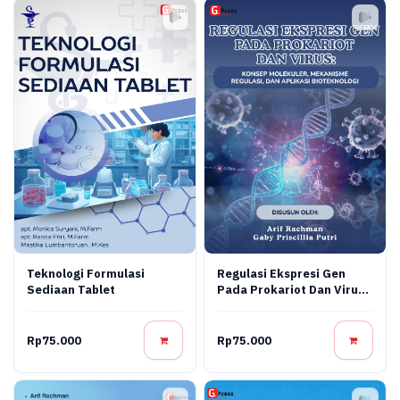
Teknologi Formulasi
Regulasi Ekspresi Gen
Sediaan Tablet
Pada Prokariot Dan Virus:
Konsep Molekuler,
Mekanisme Regulasi, Dan
Aplikasi Bioteknologi
Rp75.000
Rp75.000