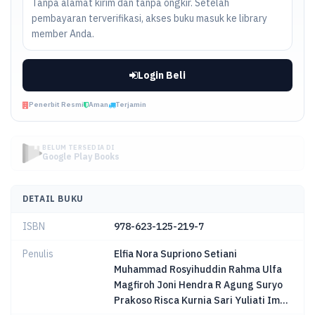
Tanpa alamat kirim dan tanpa ongkir. Setelah
pembayaran terverifikasi, akses buku masuk ke library
member Anda.
Login Beli
Penerbit Resmi
Aman
Terjamin
BELUM TERSEDIA DI
Google Play Books
DETAIL BUKU
ISBN
978-623-125-219-7
Penulis
Elfia Nora Supriono Setiani
Muhammad Rosyihuddin Rahma Ulfa
Magfiroh Joni Hendra R Agung Suryo
Prakoso Risca Kurnia Sari Yuliati Im...