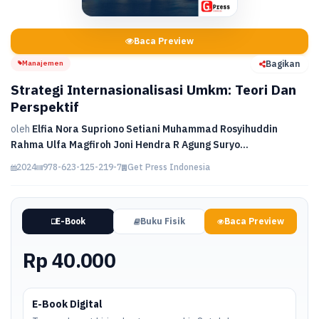
Baca Preview
Manajemen
Bagikan
Strategi Internasionalisasi Umkm: Teori Dan
Perspektif
oleh
Elfia Nora Supriono Setiani Muhammad Rosyihuddin
Rahma Ulfa Magfiroh Joni Hendra R Agung Suryo...
2024
978-623-125-219-7
Get Press Indonesia
E-Book
Buku Fisik
Baca Preview
Rp 40.000
E-Book Digital