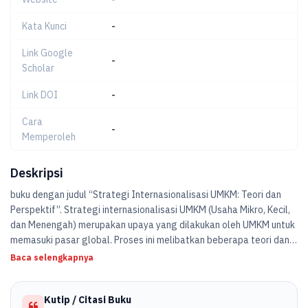
Kata Kunci
-
Link Google
-
Scholar
Link DOI
-
Cara
-
Memperoleh
Deskripsi
buku dengan judul “Strategi Internasionalisasi UMKM: Teori dan
Perspektif”. Strategi internasionalisasi UMKM (Usaha Mikro, Kecil,
dan Menengah) merupakan upaya yang dilakukan oleh UMKM untuk
memasuki pasar global. Proses ini melibatkan beberapa teori dan
perspektif yang dapat membantu
Baca selengkapnya
memahami dan mengimplementasikan strategi inter-
Kutip / Citasi Buku
nasionalisasi secara efektif.