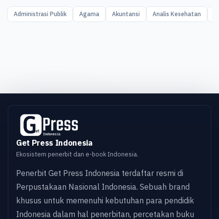
Administrasi Publik
Agama
Akuntansi
Analis Kesehatan
A
Get Press Indonesia
Ekosistem penerbit dan e-book Indonesia.
Penerbit Get Press Indonesia terdaftar resmi di
Perpustakaan Nasional Indonesia. Sebuah brand
khusus untuk memenuhi kebutuhan para pendidik
Indonesia dalam hal penerbitan, percetakan buku