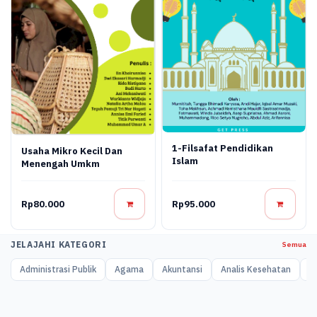
1-Filsafat Pendidikan
Usaha Mikro Kecil Dan
Islam
Menengah Umkm
Rp80.000
Rp95.000
JELAJAHI KATEGORI
Semua
Administrasi Publik
Agama
Akuntansi
Analis Kesehatan
A