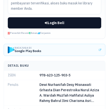
pembayaran terverifikasi, akses buku masuk ke library
member Anda.
Login Beli
Penerbit Resmi
Aman
Terjamin
BACA JUGA DI
Google Play Books
DETAIL BUKU
ISBN
978-623-125-903-5
Penulis
Dewi Nurhanifah Desy Misnawati
Grhasta Dian Perestroika Nurul Aziza
A. Wardah Muzfah Hafifatul Auliya
Rahmy Bahrul Ilmi Charisma Asri...