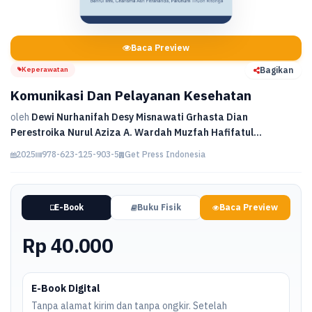
Baca Preview
Keperawatan
Bagikan
Komunikasi Dan Pelayanan Kesehatan
oleh
Dewi Nurhanifah Desy Misnawati Grhasta Dian
Perestroika Nurul Aziza A. Wardah Muzfah Hafifatul...
2025
978-623-125-903-5
Get Press Indonesia
E-Book
Buku Fisik
Baca Preview
Rp 40.000
E-Book Digital
Tanpa alamat kirim dan tanpa ongkir. Setelah