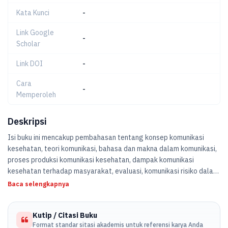
Kata Kunci
-
Link Google
-
Scholar
Link DOI
-
Cara
-
Memperoleh
Deskripsi
Isi buku ini mencakup pembahasan tentang konsep komunikasi
kesehatan, teori komunikasi, bahasa dan makna dalam komunikasi,
proses produksi komunikasi kesehatan, dampak komunikasi
kesehatan terhadap masyarakat, evaluasi, komunikasi risiko dalam
kesehatan, advokasi kesehatan dan pengambilan kebijakan,
Baca selengkapnya
pemasaran sosial, dan etika dalam komunikasi kesehatan.
Kutip / Citasi Buku
Format standar sitasi akademis untuk referensi karya Anda