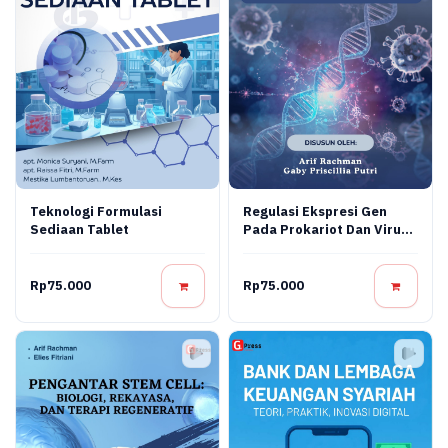
Teknologi Formulasi
Regulasi Ekspresi Gen
Sediaan Tablet
Pada Prokariot Dan Virus:
Konsep Molekuler,
Mekanisme Regulasi, Dan
Aplikasi Bioteknologi
Rp75.000
Rp75.000