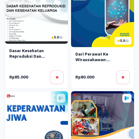
5.0
(1)
5.0
(1)
Dasar Kesehatan
Dari Perawat Ke
Reproduksi Dan
Wirausahawan:
Kesehatan Keluarga
Mengembangkan
Nursepreneurship Di Era
Digital
Rp85.000
Rp80.000