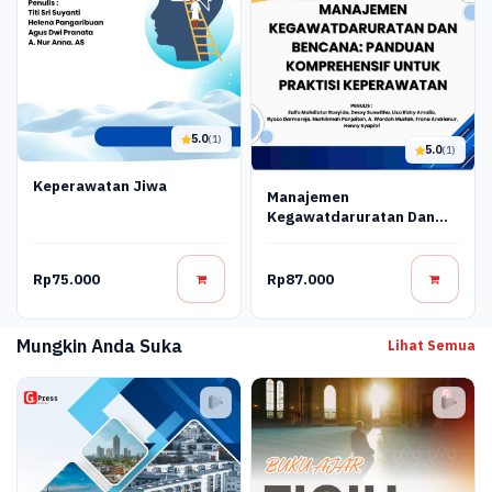
5.0
(1)
5.0
(1)
Keperawatan Jiwa
Manajemen
Kegawatdaruratan Dan
Bencana: Panduan
Komprehensif Untuk
Praktisi Keperawatan
Rp75.000
Rp87.000
Mungkin Anda Suka
Lihat Semua