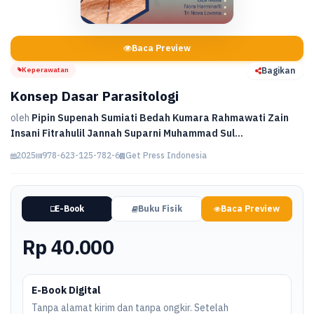
Baca Preview
Keperawatan
Bagikan
Konsep Dasar Parasitologi
oleh
Pipin Supenah Sumiati Bedah Kumara Rahmawati Zain
Insani Fitrahulil Jannah Suparni Muhammad Sul...
2025
978-623-125-782-6
Get Press Indonesia
E-Book
Buku Fisik
Baca Preview
Rp 40.000
E-Book Digital
Tanpa alamat kirim dan tanpa ongkir. Setelah