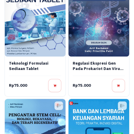
Teknologi Formulasi
Regulasi Ekspresi Gen
Sediaan Tablet
Pada Prokariot Dan Virus:
Konsep Molekuler,
Mekanisme Regulasi, Dan
Aplikasi Bioteknologi
Rp75.000
Rp75.000