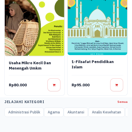
1-Filsafat Pendidikan
Usaha Mikro Kecil Dan
Islam
Menengah Umkm
Rp80.000
Rp95.000
JELAJAHI KATEGORI
Semua
Administrasi Publik
Agama
Akuntansi
Analis Kesehatan
A