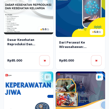
5.0
(1)
5.0
(1)
Dasar Kesehatan
Dari Perawat Ke
Reproduksi Dan
Wirausahawan:
Kesehatan Keluarga
Mengembangkan
Nursepreneurship Di Era
Digital
Rp85.000
Rp80.000