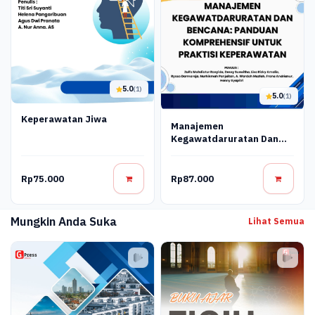
5.0
(1)
5.0
(1)
Keperawatan Jiwa
Manajemen
Kegawatdaruratan Dan
Bencana: Panduan
Komprehensif Untuk
Praktisi Keperawatan
Rp75.000
Rp87.000
Mungkin Anda Suka
Lihat Semua