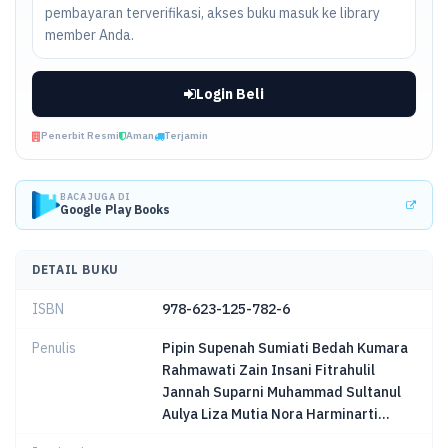
pembayaran terverifikasi, akses buku masuk ke library
member Anda.
Login Beli
Penerbit Resmi
Aman
Terjamin
BACA JUGA DI
Google Play Books
DETAIL BUKU
ISBN
978-623-125-782-6
Penulis
Pipin Supenah Sumiati Bedah Kumara
Rahmawati Zain Insani Fitrahulil
Jannah Suparni Muhammad Sultanul
Aulya Liza Mutia Nora Harminarti...