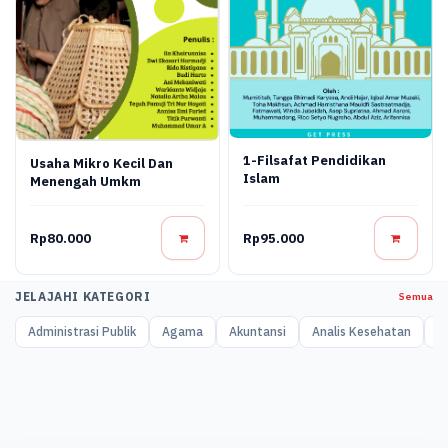
1-Filsafat Pendidikan
Usaha Mikro Kecil Dan
Islam
Menengah Umkm
Rp80.000
Rp95.000
JELAJAHI KATEGORI
Semua
Administrasi Publik
Agama
Akuntansi
Analis Kesehatan
A