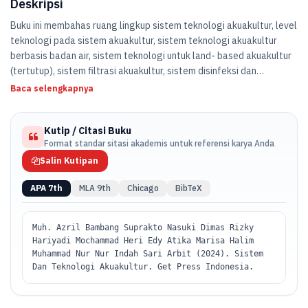
Deskripsi
Buku ini membahas ruang lingkup sistem teknologi akuakultur, level
teknologi pada sistem akuakultur, sistem teknologi akuakultur
berbasis badan air, sistem teknologi untuk land- based akuakultur
(tertutup), sistem filtrasi akuakultur, sistem disinfeksi dan
biosekuritas akuakultur, sistem silvofishery, sistem multitrofik.
Baca selengkapnya
Kutip / Citasi Buku
Format standar sitasi akademis untuk referensi karya Anda
Salin Kutipan
APA 7th
MLA 9th
Chicago
BibTeX
Muh. Azril Bambang Suprakto Nasuki Dimas Rizky
Hariyadi Mochammad Heri Edy Atika Marisa Halim
Muhammad Nur Nur Indah Sari Arbit (2024). Sistem
Dan Teknologi Akuakultur. Get Press Indonesia.