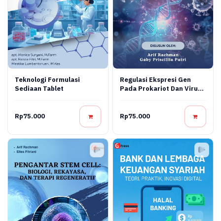
Teknologi Formulasi
Regulasi Ekspresi Gen
Sediaan Tablet
Pada Prokariot Dan Virus:
Konsep Molekuler,
Mekanisme Regulasi, Dan
Aplikasi Bioteknologi
Rp75.000
Rp75.000