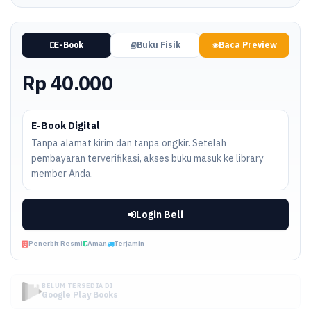
E-Book
Buku Fisik
Baca Preview
Rp 40.000
E-Book Digital
Tanpa alamat kirim dan tanpa ongkir. Setelah
pembayaran terverifikasi, akses buku masuk ke library
member Anda.
Login Beli
Penerbit Resmi
Aman
Terjamin
BELUM TERSEDIA DI
Google Play Books